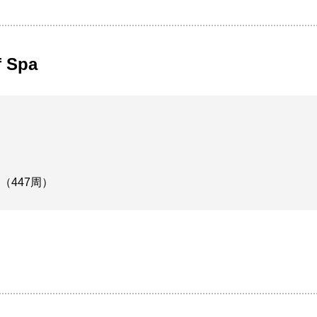
f Spa
ア（447周）