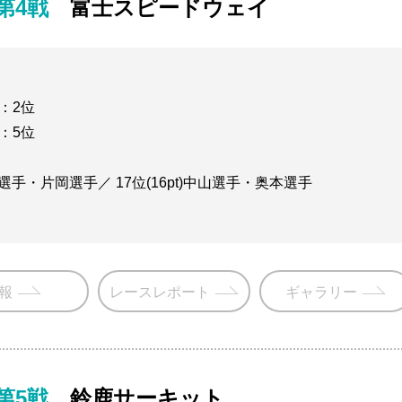
 第4戦
富士スピードウェイ
勝：2位
勝：5位
口選手・片岡選手／ 17位(16pt)中山選手・奥本選手
報
レースレポート
ギャラリー
 第5戦
鈴鹿サーキット