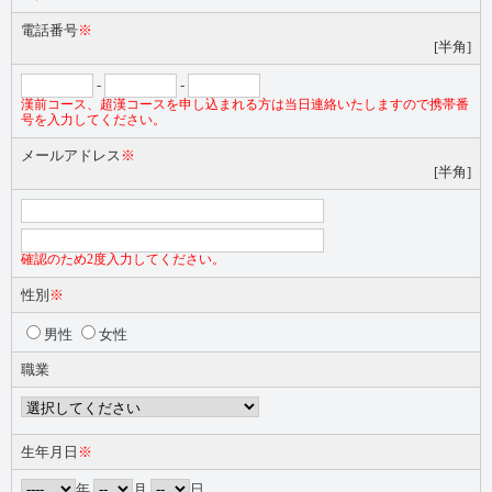
電話番号
※
[半角]
-
-
漢前コース、超漢コースを申し込まれる方は当日連絡いたしますので携帯番
号を入力してください。
メールアドレス
※
[半角]
確認のため2度入力してください。
性別
※
男性
女性
職業
生年月日
※
年
月
日