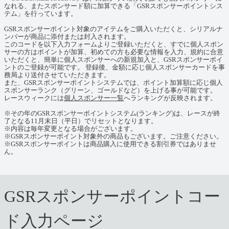
なれる、またスポンサード額に加算できる「GSRスポンサーポイントシス
テム」を行っています。
GSRスポンサーポイント対象のアイテムをご購入いただくと、シリアルナ
ンバーが商品に添付または封入されます。
このコードを以下入力フォームよりご登録いただくと、すでに個人スポン
サーの方はポイントが加算、初めての方も必要な情報を入力、規約に合意
いただくと、簡単に個人スポンサーへの新規加入と、GSRスポンサーポイ
ントのご登録が可能です。 登録後、金額に応じ個人スポンサーカードを事
務局より送付させていただきます。
また、GSRスポンサーポイントシステムでは、ポイント加算額に応じ個人
スポンサーランク（グリーン、ゴールドなど）を上げる事が可能です。
レースウィークには
個人スポンサー一覧
へランキングが反映されます。
※その年のGSRスポンサーポイントシステム(ランキング)は、レースが終
了となる11月末日（平日）でリセットとなります。
※内容は毎年変更となる場合がございます。
※GSRスポンサーポイント対象外の商品もございます。ご注意ください。
※GSRスポンサーポイントは商品購入に使用できる割引券ではありませ
ん。
GSRスポンサーポイントコー
ド入力ページ