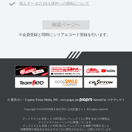
個人データの EEA 域外への移転について
確認ページへ
※会員登録と同時にシリアルコード登録を行います。
© 望月けい / Crypton Future Media, INC. www.piapro.net
directed by コヤマシゲト
Copyright © GOODSMILE RACING 公式応援サイト All rights reserved
グッドスマイル 初音ミク AMG及びレーシングミクに関する全ての権利は
グッドスマイルレーシングに帰属しています。
グッドスマイル 初音ミクAMG及びレーシングミクを無断で利用すること
（無断複製や商品化を含みますがこれに限定されません）は禁止されています。