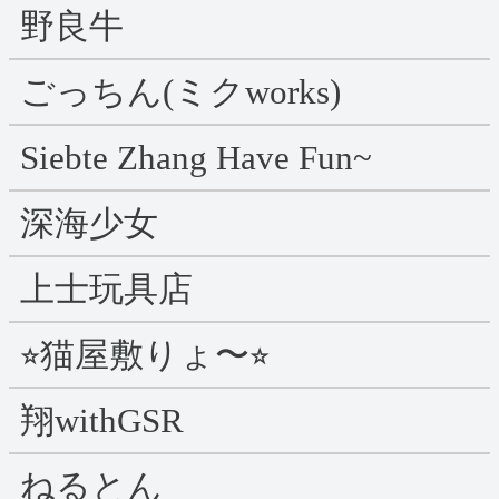
野良牛
ごっちん(ミクworks)
Siebte Zhang Have Fun~
深海少女
上士玩具店
⭐︎猫屋敷りょ〜⭐︎
翔withGSR
ねるとん