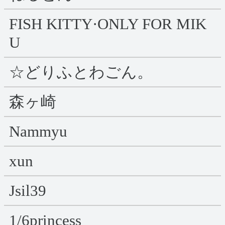
FISH KITTY·ONLY FOR MIK
U
☆どりふとわごん。
森ヶ崎
Nammyu
xun
Jsil39
1/6princess