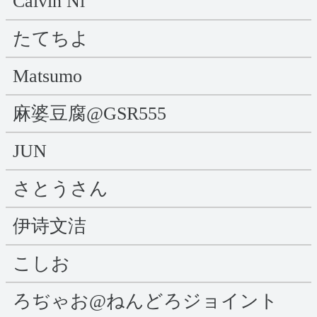
Calvin Ni
たてちよ
Matsumo
麻婆豆腐@GSR555
JUN
さとうさん
伊诗文洁
こしお
ろぢゃお@ねんどろジョイント