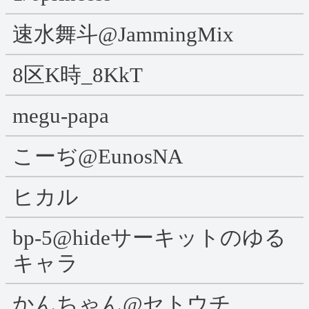
速水舞斗@JammingMix
8区K時_8KkT
megu-papa
こーぢ@EunosNA
ヒカル
bp-5@hideサーキットのゆる
キャラ
かんちゃん@セトウチ