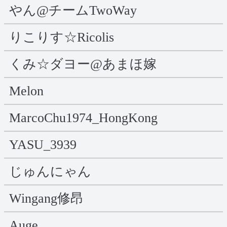
やん@チームTwoWay
りこりす☆Ricolis
くみ☆ダヨー@あまほ嫁
Melon
MarcoChu1974_HongKong
YASU_3939
じゅんにゃん
Wingang修昂
Auge