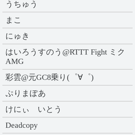
うちゅう
まこ
にゅき
はいろうすのう@RTTT Fight ミク
AMG
彩雲@元GC8乗り(゜∀゜)
ぷりまぽあ
けにぃ いとう
Deadcopy