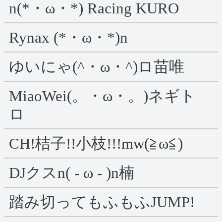
n(*・ω・*) Racing KURO
Rynax (*・ω・*)n
ゆいにゃ(^・ω・^)ロ苗唯
MiaoWei(。・ω・。)ネギト
ロ
CH!桔子!!小枝!!!mw(≧ω≦)
DJクスn( - ω - )n楠
踏み切ってもふもふJUMP!