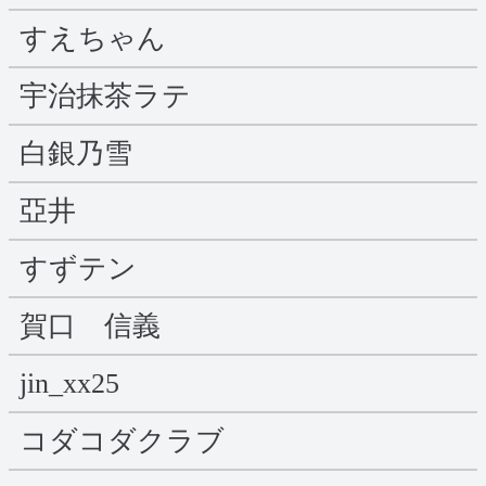
すえちゃん
宇治抹茶ラテ
白銀乃雪
亞井
すずテン
賀口 信義
jin_xx25
コダコダクラブ