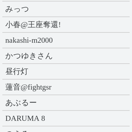
みっつ
小春@王座奪還!
nakashi-m2000
かつゆきさん
昼行灯
蓮音@fightgsr
あぶるー
DARUMA 8