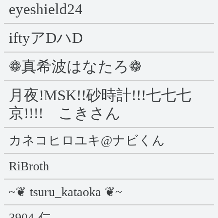
eyeshield24
iftyアDハD
❁真希波はなたろ❁
月夜!MSK!!砂時計!!!七七七
京!!!! こきさん
カネコヒロユキ@ナビくん
RiBroth
~❦ tsuru_kataoka ❦~
3904-仁