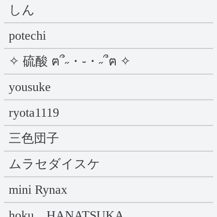
しん
potechi
✧ 硫酸 ฅ՞˶・֊・˶՞ฅ ✧
yousuke
ryota1119
三色団子
ムラセダイスケ
mini Rynax
hoku HANATSUKA