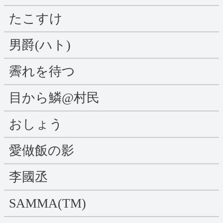
たこすけ
男爵(ハト)
霽れを待つ
目から鱗@村民
おしょう
愛做飯の影
李國丞
SAMMA(TM)