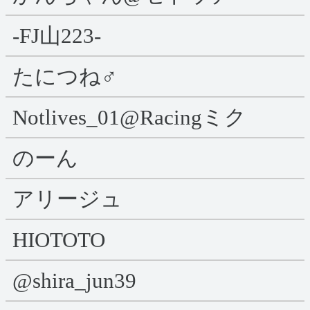
-FJ山223-
たにつね♂
Notlives_01@Racingミク
のーん
アリージュ
HIOTOTO
@shira_jun39