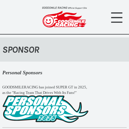
SPONSOR
Personal Sponsors
GOODSMILERACING has joined SUPER GT in 2025,
as the "Racing Team That Drives With Its Fans!"