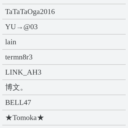
TaTaTaOga2016
YU→@03
lain
termn8r3
LINK_AH3
博文。
BELL47
★Tomoka★