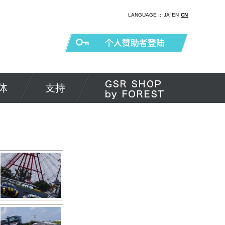
LANGUAGE ::
JA
EN
CN
体
支持