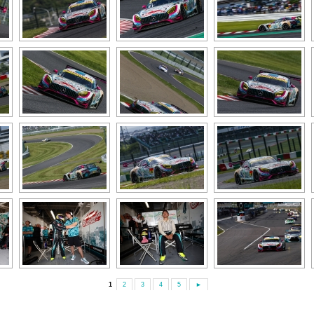
1
2
3
4
5
►