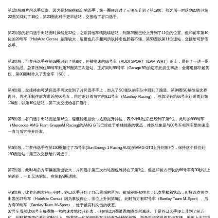
第1阶段由片冈选手负责。因为是起跑很稳定的选手，第一圈便超过了三辆车升到了第18位。那之后一时落到20位但第
22圈又回到了18位，第23圈比对手更早进站，交接给了谷口选手。
第2阶段的谷口选手出站圈时虽然是32位，之后其他车辆陆续进站，到第35圈已经上升到了11位的位置。但和前车第10
位的28号车（HubAuto Corsa）差距较大，速度也几乎相同所以排名也胶着不懂。第50圈以第11位进站，交接给可梦伟
选手。
第3阶段，可梦伟选手在第69圈追到了第8位，但被提速的66号车（AUDI SPORT TEAM WRT）追上，展开了一进一退
的攻防战。总算压制住66号车到第79圈第三次进站。正好同时58号车（Garage 59)的迈凯伦发生事故，全赛道都举起黄
旗，第80圈时导入了安全车（SC）。
第4阶段，交接棒由可梦伟选手再次交到了片冈选手手上，加入了SC领队的车队中回到了跑道。第84圈SC解除后比赛
再开。再次压制住后方逼近的66号车，同时追赶着前方的911号车（Manthey-Racing）。总算没有给66号车让道而到第
104圈，以第10位进站，第二次交接给谷口选手。
第5阶段，谷口选手出站圈是第16位。速度稳定且快，逐渐提升排位，四个小时过后已经到了第9位。此时的888号车
（Mercedes-AMG Team GruppeM Racing)的AMG GT3已经处于单独领跑的状态，难以想象是与00号车相同车型的速度
一直与后方拉开距离。
第6阶段，可梦伟选手在第150圈超过了75号车(Sun Energy 1 Racing AUS)的AMG GT3上升到第7位，保持这个排位到
160圈进站，第三次交接给片冈选手。
第7阶段，此时与后方车辆差距也较大，片冈选手第三次出站圈也维持在了第7位。但是和前方行驶的66号车有30秒以上
的差距，一直无法缩短。在第189圈进站。
第8阶段，比赛所剩大约三小时，谷口选手开始了自己最后的区间。前后差距都很大，比赛呈胶着状态，但预选赛首位
出发的27号车（HubAuto Corsa）因为事故停止，排位上升到第6位。此时前方有07号车（Bentley Team M-Sport）、后
方有08号车（Bentley Team M-Sport），处于被宾利夹击的状态。
07号车虽然比00号车每圈快一秒的速度地拉开距离，但在第214圈遭遇故障突然减速。于是谷口选手便上升到了第五
位。此时和第四位差距40秒以上，距离第一位的888号车大约有2分钟的差距，而身后却紧跟着其他车辆，要追上去可谓