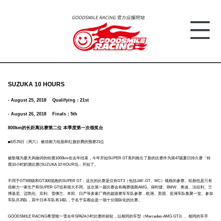
SUZUKA 10 HOURS
- August 25, 2018 Qualifying：21st
- August 26, 2018 Finals：5th
800km的长距离比赛第二位 本季度第一次领奖台
■8月25日（周六） 被倍耐力轮胎和红旗折腾的预赛21位
被歌颂为夏天风物诗的铃鹿1000km在去年结束，今年开始SUPER GT系列推出了新的比赛作为第47届夏日持久赛「铃
鹿10小时奶酒比赛(SUZUKA 10 HOURS)」开始了。
不同于GT500级和GT300混跑的SUPER GT，这次的比赛是仅有GT3（包括JAF-GT、MC）规格的参赛。轮胎也是只有
倍耐力一家生产和SUPER GT也有很大不同。这次第一届比赛会有梅赛德斯AMG、保时捷、BMW、奥迪、法拉利、兰
博基尼、迈凯伦、宾利、雪佛兰、本田、日产等多家厂商的超级赛车车队参赛，欧洲、美国、亚洲车队集聚一堂。参加
车队共35队，其中日本车队有14队，于名于实都会是一场十分国际化的比赛。
GOODSMILE RACING希望能一雪去年SPA24小时比赛的前耻，以相同的车型（Mercedes-AMG GT3）、相同的车手