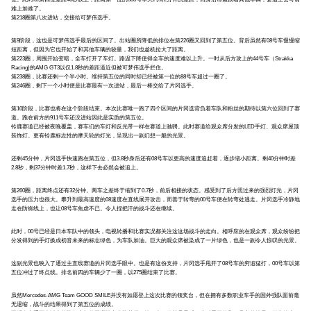
难上加难了。
第218圈第八次进站，交接给可梦伟选手。
第9阶段，这也是可梦伟选手最后的区间了。出站圈所降低的排位在第226圈又回到了第五位。背后虽然有08号车慢慢缩
短距离，但因为它也开始了和其他车辆的较量，我们也趁机拉大了距离。
第223圈，周围开始变暗，全车打开了车灯。路温下降使得全车的速度难以上升。一时从后方攻上的44号车（Strakka
Racing)的AMG GT3以仅1.8秒的差距逼近但被可梦伟选手拦住。
第238圈，比赛还剩一个半小时。维持第五位的同时却已经被第一位的88号车超过一圈了。
第246圈，剩下一个小时便是比赛最有一次进站，最后一棒交给了片冈选手。
第10阶段，比赛也将在这个阶段结束。本次比赛唯一跑了四个区间的片冈选背负着车队和粉丝的期待以第六位回到了赛
道。跑在前方的911号车还没进站因此是实质的第五位。
铃鹿赛道已经被夜晚覆盖，赛车们的车灯和反光带一样在赛道上驰骋。此时赛道给观众席分发的LED手灯、观众席屋顶
装饰灯、更有铃鹿标志性的摩天轮的灯光，呈现出一副幻想一般的光景。
还剩45分钟，片冈选手快速跑在第五位，但3.8秒身后还有08号车以更高的速度追赶着，逐步缩小距离。剩40分钟时差
2.8秒，剩37分钟时差1.7秒，这样下去必然会被追上。
第260圈，距离终点还有32分钟。两车之差终于缩到了0.7秒，前后相接的状态。感受到了后方照过来的强烈灯光，片冈
选手的压力也很大。攀升到最高速度的08速度在直线展开攻击，而善于转弯的00号车便在转弯处逃走。片冈选手冷静地
走在防御线上，也让08号车焦虑不已。令人捏把汗的战斗还在继续。
此时，00号已经是日本车队中的领头，电视转播和比赛实况都关注这这场战斗的走向。相呼应的在观众席，观众纷纷把
分发得到的手灯换成初音未来的标志绿色，为车队加油。巨大的观众席被染成了一片绿色，也是一副令人惊叹的光景。
这副光景也映入了通过主直线赛道的片冈选手眼中。也是有这份支持，片冈选手甩开了08号车的穷追猛打，00号车以第
五位冲过了终点线。排名前四的车辆少了一圈，以275圈结束了比赛。
虽然Mercedes-AMG Team GOOD SMILE并没有如愿登上这次比赛的领奖台，但在拥有多数职业车手的国外强队面前毫
无退缩，战斗的结果得到了第五位的成绩。