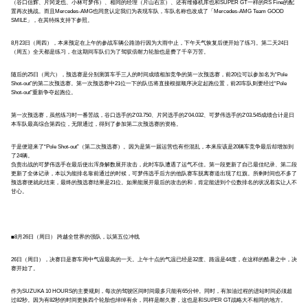
（谷口信辉、片冈龙也、小林可梦伟）、相同的经理（片山右京）、还有维修机库也和SUPER GT一样的RS Fine的配
置再次挑战。而且Mercedes-AMG也同意认定我们为表现车队，车队名称也改成了「Mercedes-AMG Team GOOD
SMILE」，在其特殊支持下参照。
8月23日（周四），本来预定在上午的参战车辆公路游行因为大雨中止，下午天气恢复后便开始了练习。第二天24日
（周五）全天都是练习，在这期间车队们为了驾驭倍耐力轮胎也是费了千辛万苦。
随后的25日（周六），预选赛是分别测算车手三人的时间成绩相加竞争的第一次预选赛，前20位可以参加名为“Pole
Shot-out”的第二次预选赛。第一次预选赛中21位一下的队伍将直接根据顺序决定起跑位置，前20车队则要经过“Pole
Shot-out”重新争夺起跑位。
第一次预选赛，虽然练习时一番苦战，谷口选手的2‘03.750、片冈选手的2’04.032、可梦伟选手的2‘03.545成绩合计是日
本车队最高综合第四位，无限通过，得到了参加第二次预选赛的资格。
于是便迎来了“Pole Shot-out”（第二次预选赛）。因为是第一届运营也有些混乱，本来应该是20辆车竞争最后却增加到
了24辆。
负责出战的可梦伟选手在最后使出浑身解数展开攻击，此时车队遭遇了运气不佳。第一段更新了自己最佳纪录、第二段
更新了全体记录，本以为能排名靠前通过的时候，可梦伟选手后方的他队赛车脱离赛道出现了红旗。所剩时间也不多了
预选赛便就此结束，最终的预选赛结果是21位。如果能展开最后的攻击的和，肯定能进到个位数排名的状况着实让人不
甘心。
■8月26日（周日） 跨越全世界的强队，以第五位冲线
26日（周日），决赛日是赛车周中气温最高的一天。上午十点的气温已经是32度、路温是44度，在这样的酷暑之中，决
赛开始了。
作为SUZUKA 10 HOURS的主要规则，每次的驾驶区间时间最多只能有65分钟。同时，有加油过程的进站时间必须超
过82秒。因为有82秒的时间更换四个轮胎也绰绰有余，同样是耐久赛，这也是和SUPER GT战略大不相同的地方。