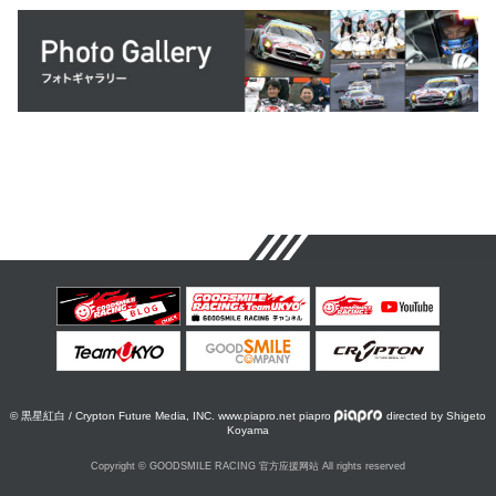
© 黒星紅白 / Crypton Future Media, INC. www.piapro.net piapro
directed by Shigeto
Koyama
Copyright © GOODSMILE RACING 官方应援网站 All rights reserved