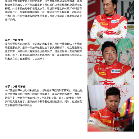
我们来说要追赶世界还为时尚早吧。倍力耐轮胎也确实有些困难。虽然
预选赛是第21位，但可能就算拿到了首位或许决赛的结果也会是现在这
样吧。排名靠前的对手实在是太快了。话说回来这次的铃鹿10小时比赛
真的很开心。能够和国外的强队比试，能只有GT3系列比赛，轮胎只有
一家厂商，还有铃鹿准备的足够的奖金，再次让我确认了比赛就应该是
这样的啊。
车手：片冈 龙也
没有失误和大家相联系，努力跑完的10小时。同时也重新确认了世界的
墙壁是那么厚。最后一段如果被超过去了状况就糟糕了，总之还是压制
住了后车，虽然结果只有第五位也很高兴了。但是世界第一真是跑得完
全看不到了，如果有机会的话还想再挑战一次。观众席的绿色在我从车
里出来之后好好地看到了，太感动了！
车手：小林 可梦伟
本打算是报SPA之仇才来挑战的，结果是从21位跑到了第5位。只是这也
是现在对我们而已能跑出的最好的比赛了。说实话要冲击优胜，力量还
远远不足，但终究不像SPA那样，也算是好好战斗过了。能够留下自己
的印记真是太好了。最后的战斗我看着也特别的紧张。同时，也感谢安
艺总裁能给我这样的机会。