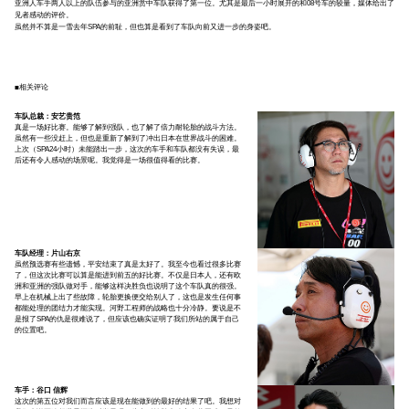
亚洲人车手两人以上的队伍参与的亚洲赏中车队获得了第一位。尤其是最后一小时展开的和08号车的较量，媒体给出了
见者感动的评价。
虽然并不算是一雪去年SPA的前耻，但也算是看到了车队向前又进一步的身姿吧。
■相关评论
车队总裁：安艺贵笵
真是一场好比赛。能够了解到强队，也了解了倍力耐轮胎的战斗方法。
虽然有一些没赶上，但也是重新了解到了冲出日本在世界战斗的困难。
上次（SPA24小时）未能踏出一步，这次的车手和车队都没有失误，最
后还有令人感动的场景呢。我觉得是一场很值得看的比赛。
车队经理：片山右京
虽然预选赛有些遗憾，平安结束了真是太好了。我至今也看过很多比赛
了，但这次比赛可以算是能进到前五的好比赛。不仅是日本人，还有欧
洲和亚洲的强队做对手，能够这样决胜负也说明了这个车队真的很强。
早上在机械上出了些故障，轮胎更换便交给别人了，这也是发生任何事
都能处理的团结力才能实现。河野工程师的战略也十分冷静。要说是不
是报了SPA的仇是很难说了，但应该也确实证明了我们所站的属于自己
的位置吧。
车手：谷口 信辉
这次的第五位对我们而言应该是现在能做到的最好的结果了吧。我想对