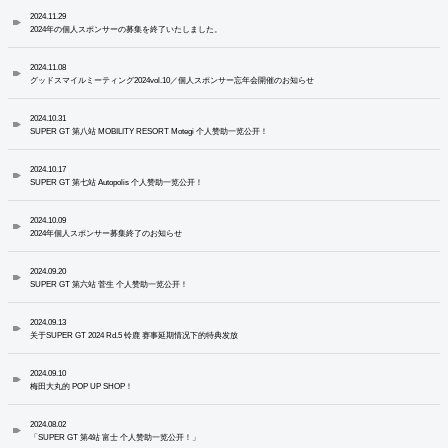
2024.11.29
2024年の個人スポンサーの募集を終了いたしました。
2024.11.08
グッドスマイルミーティング2024vol.10／個人スポンサー忘年会開催のお知らせ
2024.10.31
SUPER GT 第八站 MOBILITY RESORT Motegi 个人赞助一览公开！
2024.10.17
SUPER GT 第七站 Autopolis 个人赞助一览公开！
2024.10.09
2024年個人スポンサー募集終了のお知らせ
2024.09.20
SUPER GT 第六站 菅生 个人赞助一览公开！
2024.09.13
关于SUPER GT 2024 Rd.5 铃鹿 赛事延期情况下的特典发放
2024.09.10
梅田大丸的 POP UP SHOP！
2024.08.02
「SUPER GT 第4站 富士 个人赞助一览公开！」