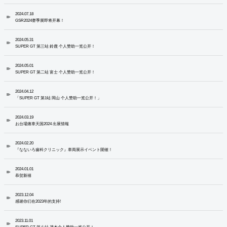
2024.07.18
GSR2024赛季展即将开幕！
2024.05.31
SUPER GT 第三站 鈴鹿 个人赞助一览公开！
2024.05.01
SUPER GT 第二站 富士 个人赞助一览公开！
2024.04.12
「SUPER GT 第1站 岡山 个人赞助一览公开！」
2024.03.19
お台場痛車天国2024 出展情報
2024.02.20
『なないろ歯科クリニック』車両展示イベント開催！
2024.01.01
恭贺新禧
2023.12.04
感谢你们在2023年的支持!
2023.11.01