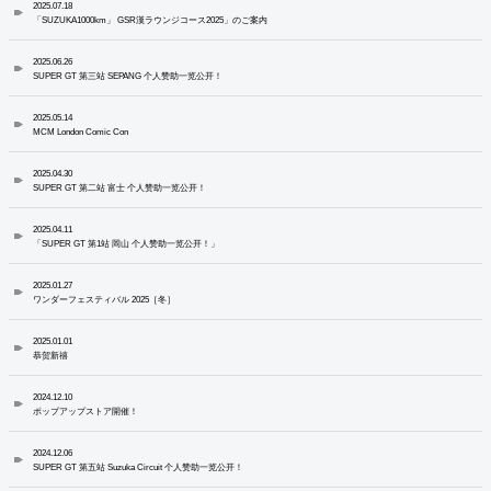
2025.07.18
「SUZUKA1000km」 GSR漢ラウンジコース2025」のご案内
2025.06.26
SUPER GT 第三站 SEPANG 个人赞助一览公开！
2025.05.14
MCM London Comic Con
2025.04.30
SUPER GT 第二站 富士 个人赞助一览公开！
2025.04.11
「SUPER GT 第1站 岡山 个人赞助一览公开！」
2025.01.27
ワンダーフェスティバル 2025［冬］
2025.01.01
恭贺新禧
2024.12.10
ポップアップストア開催！
2024.12.06
SUPER GT 第五站 Suzuka Circuit 个人赞助一览公开！