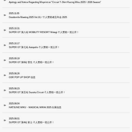
Apology and Notice Regarding Misprint on “Circuit T-Shirt Racing Miku 2025▷2026 Season”
2025.11.05
Goodsmile Meeting 2025 Vol.10／个人赞助者忘年会 2025
2025.10.31
SUPER GT 第八站 MOBILITY RESORT Motegi 个人赞助一览公开！
2025.10.17
SUPER GT 第七站 Autopolis 个人赞助一览公开！
2025.09.19
SUPER GT 第6站 菅生 个人赞助一览公开！
2025.08.26
GSR POP UP SHOP 信息
2025.08.23
SUPER GT 第五站 Suzuka Circuit 个人赞助一览公开！
2025.08.04
HATSUNE MIKU・MAGICAL MIRAI 2025 出展信息
2025.08.01
SUPER GT 第4站 富士 个人赞助一览公开！