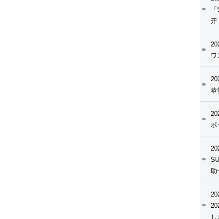
「
开
20
ワ
20
恭
20
ポ
20
SU
助
20
2
し