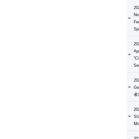
20
No
Fe
Sp
20
Ap
“C
Se
20
Go
者
20
SU
M
20