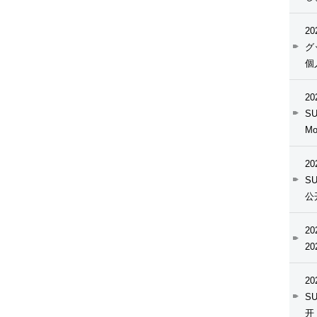
20
グ
個
20
SU
M
20
S
公
20
2
20
S
开