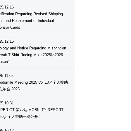
25.12.16
tification Regarding Revised Shipping
es and Reshipment of Individual
onsor Cards
25.12.15
ology and Notice Regarding Misprint on
ircuit T-Shirt Racing Miku 2025▷2026
ason”
25.11.05
odsmile Meeting 2025 Vol.10／个人赞助
忘年会 2025
25.10.31
PER GT 第八站 MOBILITY RESORT
otegi 个人赞助一览公开！
25.10.17