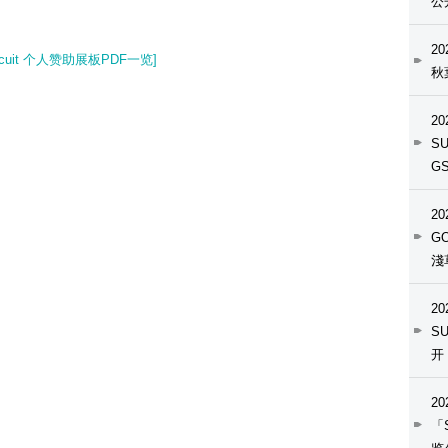
公
20
 Circuit 个人赞助展板PDF一览]
秋
20
S
G
20
GO
淺
20
S
开
20
「