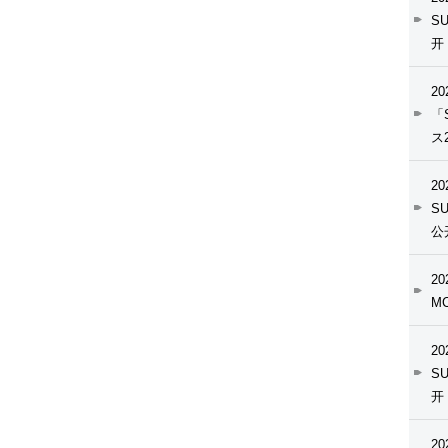
S
开
20
「
ス
20
S
公
20
MC
20
S
开
20