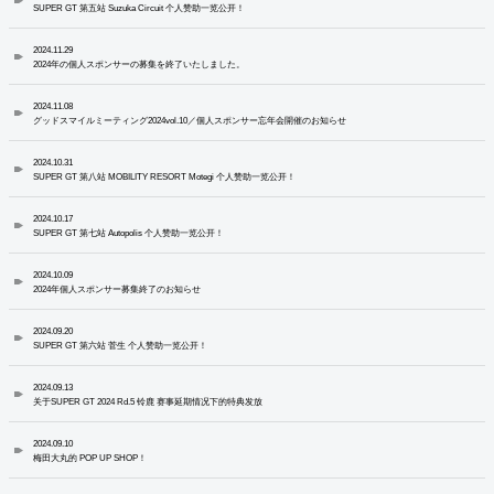
SUPER GT 第五站 Suzuka Circuit 个人赞助一览公开！
2024.11.29
2024年の個人スポンサーの募集を終了いたしました。
2024.11.08
グッドスマイルミーティング2024vol.10／個人スポンサー忘年会開催のお知らせ
2024.10.31
SUPER GT 第八站 MOBILITY RESORT Motegi 个人赞助一览公开！
2024.10.17
SUPER GT 第七站 Autopolis 个人赞助一览公开！
2024.10.09
2024年個人スポンサー募集終了のお知らせ
2024.09.20
SUPER GT 第六站 菅生 个人赞助一览公开！
2024.09.13
关于SUPER GT 2024 Rd.5 铃鹿 赛事延期情况下的特典发放
2024.09.10
梅田大丸的 POP UP SHOP！