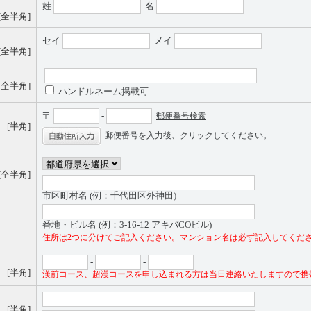
姓
名
[全半角]
セイ
メイ
[全半角]
[全半角]
ハンドルネーム掲載可
〒
-
郵便番号検索
[半角]
郵便番号を入力後、クリックしてください。
[全半角]
市区町村名 (例：千代田区外神田)
番地・ビル名 (例：3-16-12 アキバCOビル)
住所は2つに分けてご記入ください。マンション名は必ず記入してくだ
-
-
[半角]
漢前コース、超漢コースを申し込まれる方は当日連絡いたしますので携
[半角]