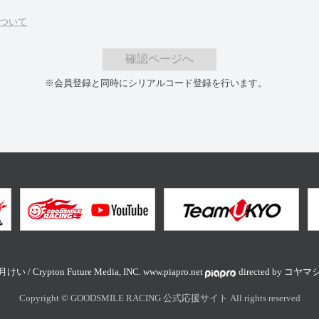
について
確認ページへ
※会員登録と同時にシリアルコード登録を行います。
けい / Crypton Future Media, INC. www.piapro.net
directed by コヤ
Copyright © GOODSMILE RACING 公式応援サイト All rights reserved