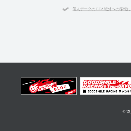
個人データの EEA 域外への移転
© 望月