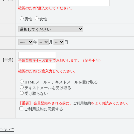
確認のため2度入力してください。
男性
女性
年
月
日
[半角]
半角英数字4～50文字でお願いします。（記号不可）
確認のために2度入力してください。
※
HTMLメール＋テキストメールを受け取る
テキストメールを受け取る
受け取らない
【重要】 会員登録をされる前に、
ご利用規約
をよくお読みください。
ご利用規約に同意する
について