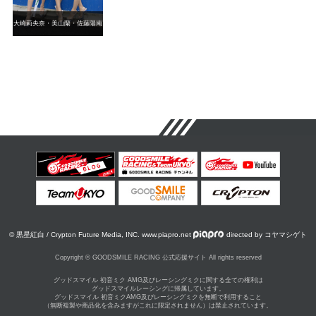
大崎莉央奈・美山蘭・佐藤陽南
© 黒星紅白 / Crypton Future Media, INC. www.piapro.net
directed by コヤマシゲト
Copyright © GOODSMILE RACING 公式応援サイト All rights reserved
グッドスマイル 初音ミク AMG及びレーシングミクに関する全ての権利は
グッドスマイルレーシングに帰属しています。
グッドスマイル 初音ミクAMG及びレーシングミクを無断で利用すること
（無断複製や商品化を含みますがこれに限定されません）は禁止されています。