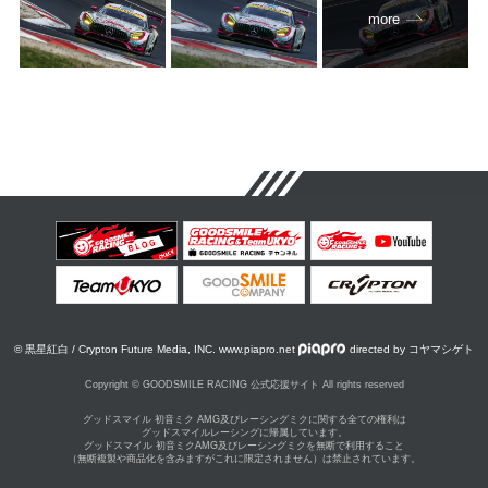
more
© 黒星紅白 / Crypton Future Media, INC. www.piapro.net
directed by コヤマシゲト
Copyright © GOODSMILE RACING 公式応援サイト All rights reserved
グッドスマイル 初音ミク AMG及びレーシングミクに関する全ての権利は
グッドスマイルレーシングに帰属しています。
グッドスマイル 初音ミクAMG及びレーシングミクを無断で利用すること
（無断複製や商品化を含みますがこれに限定されません）は禁止されています。