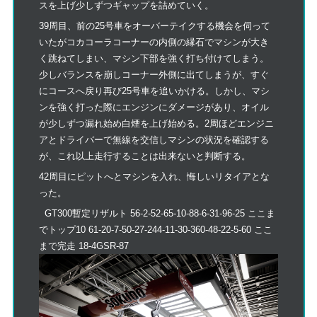
スを上げ少しずつギャップを詰めていく。
39周目、前の25号車をオーバーテイクする機会を伺って
いたがコカコーラコーナーの内側の縁石でマシンが大き
く跳ねてしまい、マシン下部を強く打ち付けてしまう。
少しバランスを崩しコーナー外側に出てしまうが、すぐ
にコースへ戻り再び25号車を追いかける。しかし、マシ
ンを強く打った際にエンジンにダメージがあり、オイル
が少しずつ漏れ始め白煙を上げ始める。2周ほどエンジニ
アとドライバーで無線を交信しマシンの状況を確認する
が、これ以上走行することは出来ないと判断する。
42周目にピットへとマシンを入れ、悔しいリタイアとな
った。
GT300暫定リザルト 56-2-52-65-10-88-6-31-96-25 ここま
でトップ10 61-20-7-50-27-244-11-30-360-48-22-5-60 ここ
まで完走 18-4GSR-87