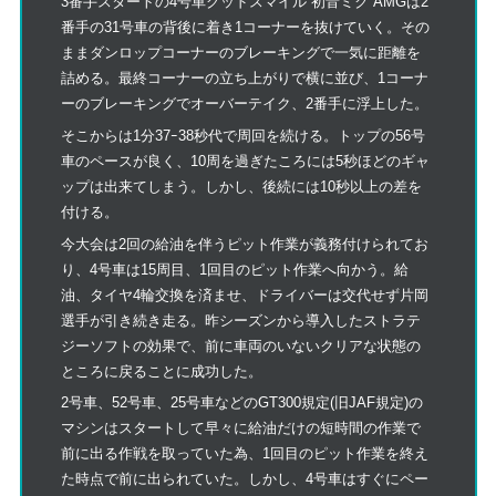
3番手スタートの4号車グッドスマイル 初音ミク AMGは2
番手の31号車の背後に着き1コーナーを抜けていく。その
ままダンロップコーナーのブレーキングで一気に距離を
詰める。最終コーナーの立ち上がりで横に並び、1コーナ
ーのブレーキングでオーバーテイク、2番手に浮上した。
そこからは1分37ｰ38秒代で周回を続ける。トップの56号
車のペースが良く、10周を過ぎたころには5秒ほどのギャ
ップは出来てしまう。しかし、後続には10秒以上の差を
付ける。
今大会は2回の給油を伴うピット作業が義務付けられてお
り、4号車は15周目、1回目のピット作業へ向かう。給
油、タイヤ4輪交換を済ませ、ドライバーは交代せず片岡
選手が引き続き走る。昨シーズンから導入したストラテ
ジーソフトの効果で、前に車両のいないクリアな状態の
ところに戻ることに成功した。
2号車、52号車、25号車などのGT300規定(旧JAF規定)の
マシンはスタートして早々に給油だけの短時間の作業で
前に出る作戦を取っていた為、1回目のピット作業を終え
た時点で前に出られていた。しかし、4号車はすぐにペー