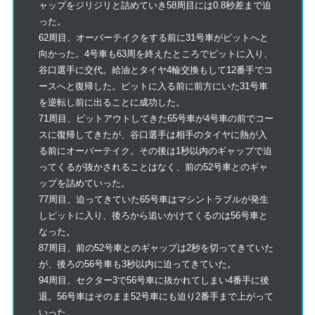
ャップをジリジリと詰めていき58周目には0.8秒差まで迫
った。
62周目、オーバーテイクをする前に31号車がピットへと
向かった。4号車も63周を終えたところでピットに入り、
谷口選手に交代。給油とタイヤ4輪交換もして12番手でコ
ースへと復帰した。ピットに入る前に前方にいた31号車
を逆転し前に出ることに成功した。
71周目、ピットアウトしてきた65号車が4号車の前でコー
スに復帰してきたが、谷口選手は相手のタイヤに熱が入
る前にオーバーテイク。その後は1秒以内のギャップで迫
ってくるが抜かされることはなく、前の52号車とのギャ
ップを詰めていった。
77周目、迫ってきていた65号車はマシントラブルが発生
しピットに入り、後ろから追いかけてくるのは56号車と
なった。
87周目、前の52号車とのギャップは2秒を切ってきていた
が、後ろの56号車も3秒以内に迫ってきていた。
94周目、セクター3で56号車に抜かれてしまい4番手に後
退。56号車はそのまま52号車にも迫り2番手まで上がって
いった。