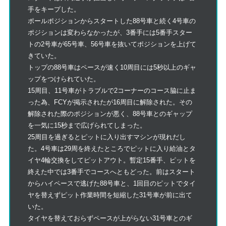
手をキープした。
ポールポジションからスタートした88号車と続く4号車の
ポジションは変わらなかったが、3番手には5番手スター
トの2号車が65号車、56号車を抜いてポジションを上げて
きていた。
トップの88号車はペースが速く10周目には5秒以上のギャ
ップをつけられていた。
15周目、11号車がトラブルで2コーナーのコース脇に止ま
った為、FCYが掲示されたが16周目に解除された。その
解除された際のポジションが悪く、88号車とのギャップ
を一気に15秒まで広げられてしまった。
25周目を過ぎるとピットに入り出すマシンが現れだし
た。4号車は29周を終えたところでピットに入り給油とタ
イヤ4輪交換をしてピットアウト。暫定15番手、ピットを
終えた中では3番手でコースへともどった。前はスタート
からハイペースで逃げた88号車と、1回目のピットでタイ
ヤを替えずピット作業時間を短縮した31号車が前に出て
いた。
タイヤを替えておらずペースが上がらない31号車とのギ