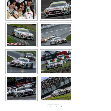
◄
1
2