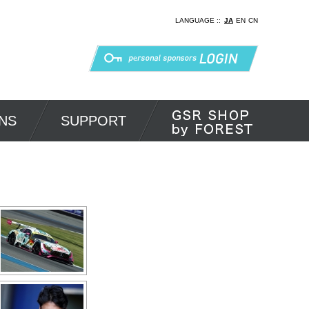
LANGUAGE ::
JA
EN
CN
NS
SUPPORT