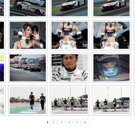
1
2
3
4
5
►