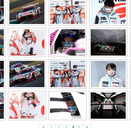
◄
1
2
3
4
5
►