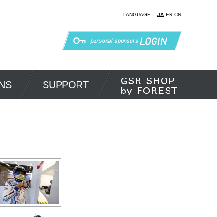
LANGUAGE ::
JA
EN
CN
NS
SUPPORT