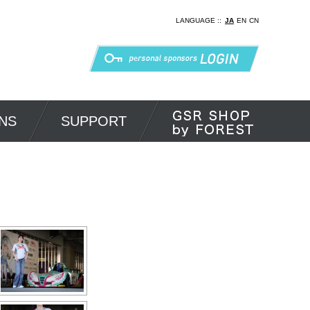
LANGUAGE ::
JA
EN
CN
NS
SUPPORT