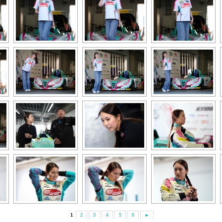
1
2
3
4
5
6
►