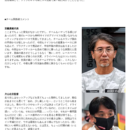
点を獲得して、トップの６５号車に３０点差で第７戦に向かうこととなった。
■チーム関係者コメント
安藝貴範代表
ここまでちょっと変化がなかったですし、チームもハマってる感じが
あったので、前のレースからAMGサイドのアドバイスを貰いながらセ
ッティングをゼロベースで見直してきました。チームもスランプ脱出
の手掛かりが欲しかったので、今回もドイツからの提案をベースに持
ち込んで、プラクティスで煮詰めて、半信半疑の部分はありましたけ
どね。今回はセーフティカーも含めて賭けに勝ったような状態だと思
います。直線の速さがどうしようもなく「無い」ので、レースペース
は良くても相変わらず抜くのが大変。ドライバーたちはストレスがた
まりますよね。全員が歳とってるチームですから（笑）。ミスしない
だけじゃなくて、今後も勝つ方法論を柔軟に探さなくちゃいけないで
すね。
片山右京監督
走り出しはセットアップなどを見てちょっと期待してましたが、順位
があまりにも悪くて「あれ、少し厳しいな～」というところから始ま
りました。車のバランスやセッティングは決まってきていて、ドライ
バーは「フィーリングいい」って言っているのに、とにかくタイムが
遅い、っていうね。それだけが問題……っていうか、それが一番問題
なんだけど（笑）。レース後半のペースを見ると希望が持てるし、こ
れで予選で前の方に出れればなんだけどその速さは無い。次戦はウエ
イト半減だけど、ウチは最初からあんまり積んでなかったから（笑）
特にいい材料とは言えないかな。とは言え、ちょっと打開の緒（いと
ぐち）が見えたんで、頑張ります。