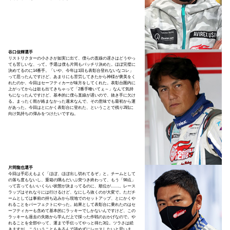
谷口信輝選手
リストリクターの小ささが如実に出て、僕らの直線の遅さはどうやっ
ても苦しいな、って。予選は僕も片岡もバッチリ決めた。ほぼ完璧に
決めてるのに14番手。「いや、今年は1回も表彰台登れないなコレ」
って思ったんですけど、あまりにも苦労してきたから神様が褒美をく
れたのか、今回はセーフティカーが味方をしてくれた。表彰台圏内に
上がってからは欲も出てきちゃって「2番手喰いてぇ～」なんて気持
ちになったんですけど、基本的に僕ら直線が遅いので、抜き手に欠け
る。まったく雨が絡まなかった週末なんで、その意味でも最初から運
があった。今回はとにかく表彰台に登れた、ということで残り2戦に
向け気持ちの弾みをつけたいですね。
片岡龍也選手
今回は手応えもよく「ほぼ、ほぼ出し切れてるぞ」と。チームとして
の落ち度もないし、重箱の隅もだいぶ突つき終わって、もう「98点」
って言ってもいいくらい状態が決まってるのに、順位が……。レース
ラップはそれなりには行けるけど、なにしろ抜くのが大変で。ただチ
ームとしては事前の持ち込みから現地でのセットアップ、とにかくや
れることをパーフェクトにやった。結果として表彰台に乗れたのはセ
ーフティカーも含めて基本的にラッキーでしかないんですけど、この
ラッキーも過去の失敗から学んだ上で採った作戦のおかげなので。や
れることを全部やって、運まで手伝ってやっと得た3位。ツラさは続
きますが、こういうこともあるんで諦めずにレースしたいと思いま