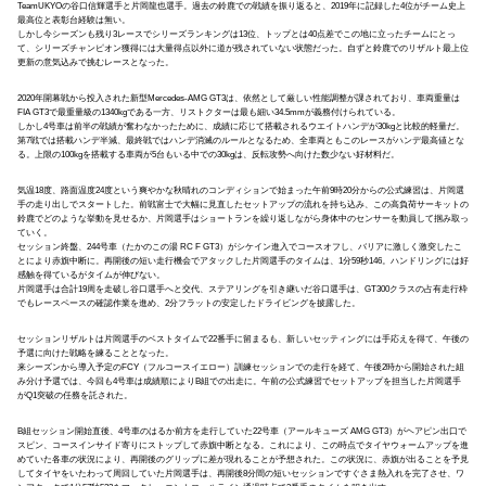
TeamUKYOの谷口信輝選手と片岡龍也選手。過去の鈴鹿での戦績を振り返ると、2019年に記録した4位がチーム史上
最高位と表彰台経験は無い。
しかし今シーズンも残り3レースでシリーズランキングは13位、トップとは40点差でこの地に立ったチームにとっ
て、シリーズチャンピオン獲得には大量得点以外に道が残されていない状態だった。自ずと鈴鹿でのリザルト最上位
更新の意気込みで挑むレースとなった。
2020年開幕戦から投入された新型Mercedes-AMG GT3は、依然として厳しい性能調整が課されており、車両重量は
FIA GT3で最重量級の1340kgである一方、リストクターは最も細い34.5mmが義務付けられている。
しかし4号車は前半の戦績が奮わなかったために、成績に応じて搭載されるウエイトハンデが30kgと比較的軽量だ。
第7戦では搭載ハンデ半減、最終戦ではハンデ消滅のルールとなるため、全車両ともこのレースがハンデ最高値とな
る。上限の100kgを搭載する車両が5台もいる中での30kgは、反転攻勢へ向けた数少ない好材料だ。
気温18度、路面温度24度という爽やかな秋晴れのコンディションで始まった午前9時20分からの公式練習は、片岡選
手の走り出しでスタートした。前戦富士で大幅に見直したセットアップの流れを持ち込み、この高負荷サーキットの
鈴鹿でどのような挙動を見せるか、片岡選手はショートランを繰り返しながら身体中のセンサーを動員して掴み取っ
ていく。
セッション終盤、244号車（たかのこの湯 RC F GT3）がシケイン進入でコースオフし、バリアに激しく激突したこ
とにより赤旗中断に。再開後の短い走行機会でアタックした片岡選手のタイムは、1分59秒146。ハンドリングには好
感触を得ているがタイムが伸びない。
片岡選手は合計19周を走破し谷口選手へと交代、ステアリングを引き継いだ谷口選手は、GT300クラスの占有走行枠
でもレースペースの確認作業を進め、2分フラットの安定したドライビングを披露した。
セッションリザルトは片岡選手のベストタイムで22番手に留まるも、新しいセッティングには手応えを得て、午後の
予選に向けた戦略を練ることとなった。
来シーズンから導入予定のFCY（フルコースイエロー）訓練セッションでの走行を経て、午後2時から開始された組
み分け予選では、今回も4号車は成績順によりB組での出走に。午前の公式練習でセットアップを担当した片岡選手
がQ1突破の任務を託された。
B組セッション開始直後、4号車のはるか前方を走行していた22号車（アールキューズ AMG GT3）がヘアピン出口で
スピン、コースインサイド寄りにストップして赤旗中断となる。これにより、この時点でタイヤウォームアップを進
めていた各車の状況により、再開後のグリップに差が現れることが予想された。この状況に、赤旗が出ることを予見
してタイヤをいたわって周回していた片岡選手は、再開後8分間の短いセッションですぐさま熱入れを完了させ、ワ