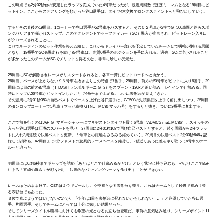
この時点でも2分02秒台の安定したラップを刻んでいた4号車だったが、規定周回数でほぼミニマムとなる18周目にピ
ットイン。ここからステアリングを預かった谷口選手は、タイヤ4本交換でロングスティントへと飛び出していく。
するとその直後の19周目。1コーナーで谷口選手が52号車をパスすると、その５２号車がS字でGT500車両と絡みスポ
ンジバリアまで弾かれストップ。このアクシデントでセーフティカー（SC）導入が宣言され、ピットレーン入り口
がクローズされることに。
これでルーティンのピット作業を終えた組と、これからドライバー交代を予定していたチームとで明暗が別れる展開
となり、18番手でSC先導走行を続ける4号車は、実質6番手のポジションを手に入れる。過去、SCに泣かされること
が多かったこのチームがSCでメリットを得るのは、非常に珍しい光景だ。
25周目にSCが解除されレースがリスタートされると、各車一斉にピットロードへと向かう。
26周目、ペースが上がらない９６号車を抜き去りこの時点で7番手、28周目、前方の50号車がピットに入り6番手、29
周目には目の前の87号車（T-DASH ランボルギーニ GT3）をスプーン・130Rと追い詰め、シケインで仕留める。同
時にトップの56号車がピットインしたことで4番手まで上がる。ついに表彰台が見えてきた。
その翌周に2分01秒357の自己ベストでペースを上げた谷口選手は、GT500の先頭集団を上手く前に出しつつ、35周目
のダンロップコーナーで5号車（マッハ車検 GTNET MC86 マッハ号）をするりと抜き、ついに3番手に進出する。
ここで前を行くのはJAF-GTマザーシャシーにブリヂストンタイヤを履く6号車（ADVICS muta MC86）。スイッチの
入った谷口選手は圧巻のスパートを見せ、37周目に2分01秒108で再び自己ベストとすると、続く周回から2分フラッ
トに入れ3周連続で決勝ベストを更新、６号車との距離をみるみる縮めていく。39周目の決勝ベスト2分00秒646を記
録して以降も、42周目まで2分ジャストの驚異的レースペースを維持し、7秒近くあった差を削り取って6号車のテー
ルへと迫った。
44周目には0.346秒までギャップを詰め『あとはどこで仕留めるかだけ』という状況に持ち込むも、やはりここでBoP
による「直線の遅さ」が顔を出し、決定的なパッシングシーンを作り出すことができない。
レースはそのまま終了。GSRは３位でゴールし、今季初となる表彰台を獲得。これはチームとして鈴鹿で初めて登
る表彰台でもあった。
３位で喜ぶようではいけないのだが、「今年は1回も表彰台に登れないかもしれない……」と絶望していた谷口選
手、片岡選手、そしてチームにとっては十分に嬉しい結果だった。
そしてシリーズタイトル獲得に向けても希望の光となるお立ち台登壇だ。事前の意気込み通り、シリーズポイント11