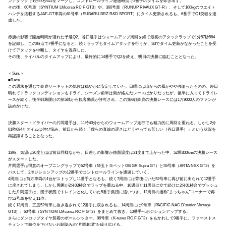
ンアタックで1分57秒522をマークし、コントロールライン通過時点で3番手のタイムを叩き出す。
その後、60号車（SYNTIUM LMcorsa RC F GT3）や、360号車（RUNUP RIVAUX GT-R）、そして100kgのウエイト
ハンデを搭載するJAF-GT車両の61号車（SUBARU BRZ R&D SPORT）にタイム更新されるも、6番手でQ1突破を達
成した。
赤旗の影響で開始時間が遅れた予選Q2。谷口選手はウォームアップ周回を経て最初のアタックラップで1分57秒564
を記録し、この時点で7番手になると、続くラップもタイムアタックを行うが、S3でタイム更新がなかったことを受
けてアタックを中断し、タイヤを温存した。
その後、ライバルのタイムアップにより、最終的に14番手でQ2を終え、明日の決勝に臨むこととなった。
＜Sun.＞
■Race
この週末を通じて鈴鹿サーキットの気候は穏やかに安定していた。日曜には山からの風がやや強まったものの、終日
晴れてトラックコンディションもドライ。シーズン前半は雨が絡んだレースばかりだったが、後半に入ってドライレ
ースが続く。後半戦幕開けの第5戦から観客動員が許可され、この第6戦鈴鹿の決勝レースには1万9000人のファンが
詰めかけた。
決勝スタートドライバーの片岡選手は、11時40分からのウォームアップ走行でも精力的に周回を重ねる。しかし2分
01秒084とタイムは伸び悩み、前日から続く「僕らの直線の遅さはどうやっても苦しい（谷口選手）」という状況を
再認識することとなった。
13時、気温は20度とほぼ前日同様ながら、日差しの影響か路面温度は31度まで上がった中、52周300kmの決勝レース
がスタートした。
片岡選手は得意のオープニングラップで52号車（埼玉トヨペットGB GR Supra GT）と55号車（ARTA NSX GT3）を
パスして、2ポジションアップの12番手でコントロールラインを通過していく。
4周目には前方車両の1台がストップし11番手となるも、続く7周目には背後にいた52号車に再び前に出られて12番手
に戻されてしまう。しかし周囲が2分03秒台でラップを重ねる中、10週目と11周目に立て続けに2分01秒台でプッシュ
した片岡選手は、団子状態でトレインと化していた5番手集団に追いつき、12周目の通称”まっちゃん”コーナーで再
び52号車を捉え11位。
続く13周目、三度52号車に抜き返されて12番手に戻されるも、14周目には9号車（PACIFIC NAC D’station Vantage
GT3）、60号車（SYNTIUM LMcorsa RC F GT3）をまとめて抜き、10番手へポジションアップする。
さらにダンロップタイヤ装着のポールシッター、96号車（K-tunes RC F GT3）をもかわして9番手に。ファーストス
ティントで順位を下げないお馴染みの“片岡劇場”を繰り広げる。