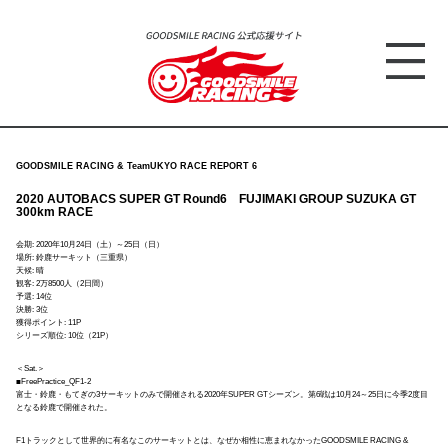
GOODSMILE RACING & TeamUKYO RACE REPORT 6
2020 AUTOBACS SUPER GT Round6 FUJIMAKI GROUP SUZUKA GT
300km RACE
会期: 2020年10月24日（土）～25日（日）
場所: 鈴鹿サーキット（三重県）
天候: 晴
観客: 2万8500人（2日間）
予選: 14位
決勝: 3位
獲得ポイント: 11P
シリーズ順位: 10位（21P）
＜Sat.＞
■FreePractice_QF1-2
富士・鈴鹿・もてぎの3サーキットのみで開催される2020年SUPER GTシーズン。第6戦は10月24～25日に今季2度目
となる鈴鹿で開催された。
F1トラックとして世界的に有名なこのサーキットとは、なぜか相性に恵まれなかったGOODSMILE RACING &