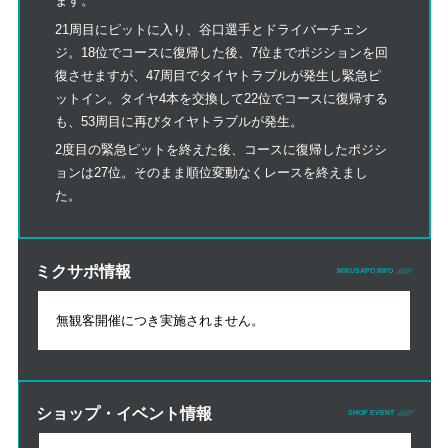
ます。
21周目にピットに入り、谷口選手とドライバーチェン
ジ。18位でコースに復帰した後、7位までポジションを回
復させますが、47周目でタイヤトラブルが発生し緊急ピ
ットイン。タイヤ4本を交換して22位でコースに復帰する
も、53周目に再びタイヤトラブルが発生。
2度目の緊急ピットを終えた後、コースに復帰したポジシ
ョンは27位。そのまま順位変動なくレースを終えまし
た。
ミクサポ情報
MIKUSAPO INFO
無観客開催につき実施されません。
ショップ・イベント情報
SHOP EVENT