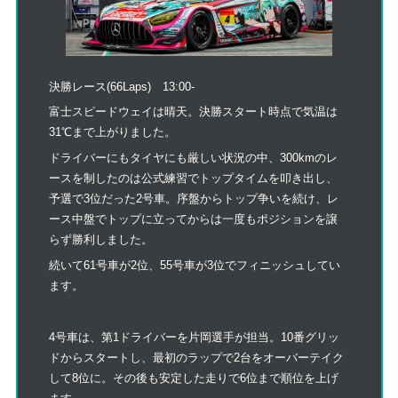
決勝レース(66Laps) 13:00-
富士スピードウェイは晴天。決勝スタート時点で気温は
31℃まで上がりました。
ドライバーにもタイヤにも厳しい状況の中、300kmのレ
ースを制したのは公式練習でトップタイムを叩き出し、
予選で3位だった2号車。序盤からトップ争いを続け、レ
ース中盤でトップに立ってからは一度もポジションを譲
らず勝利しました。
続いて61号車が2位、55号車が3位でフィニッシュしてい
ます。
4号車は、第1ドライバーを片岡選手が担当。10番グリッ
ドからスタートし、最初のラップで2台をオーバーテイク
して8位に。その後も安定した走りで6位まで順位を上げ