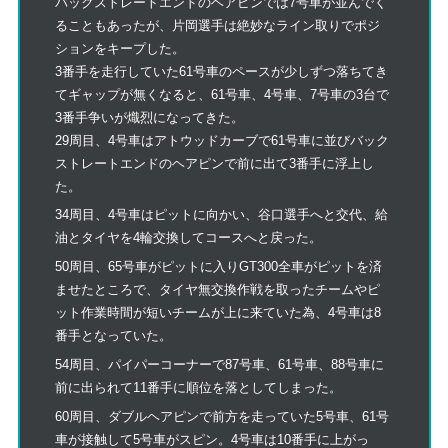
バックストレートエンドのヘアピンでは7号車が並んでく
ることもあったが、片岡選手は絶妙なライン取りでポジ
ションをキープした。
3番手を走行していた61号車のペースが少しずつ落ちてき
てギャップが無くなると、61号車、4号車、7号車の3台で
3番手争いが熾烈になってきた。
29周目、4号車はアトウッドカーブで61号車に並びバック
ストレートエンドのヘアピンで前に出て3番手に浮上し
た。
34周目、4号車はピットに向かい、谷口選手へと交代、給
油とタイヤを4輪交換してコースへと戻った。
50周目、65号車がピットに入りGT300全車がピットを済
ませたところで、タイヤ無交換作戦を取ったチームやピ
ット作業時間が短いチームが上に来ていた為、4号車は8
番手となっていた。
54周目、パイパーコーナーで87号車、61号車、88号車に
前に出られて11番手に順位を落としてしまった。
60周目、ダブルヘアピンで前方を走っていた5号車、61号
車が接触して5号車がスピン。4号車は10番手に上がっ