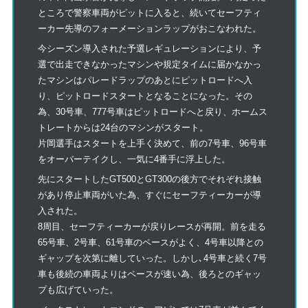
ところで警察車両がピットに入ると、続いてセーフティ
ーカー先導のフォーメーションラップがおこなわれた。
今シーズン導入された予選レギュレーションにより、予
選で出走できなかったマシンや規定タイムに届かなかっ
たマシンはパレードラップのあとにピットロードへ入
り、ピットロードスタートとなることになった。その
為、30号車、777号車はピットロードへと戻り、ホームス
トレートからは24台のマシンがスタート。
片岡選手はスタートを上手く決めて、前の7号車、96号車
をオーバーテイクし、一気に4番手に浮上した。
先にスタートしたGT500とGT300の後方でそれぞれ接触
があり停止車両がいた為、すぐにセーフティーカーが導
入された。
8周目、セーフティーカーが戻りレースが再開。前を走る
65号車、2号車、61号車のペースがよく、4号車以降との
ギャップを次第に離していった。しかし､4号車と続く7号
車も後続の車両よりはペースが速い為、後ろとのギャッ
プも広げていった。