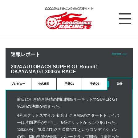
速報レポート
REPORT
2024 AUTOBACS SUPER GT Round1
OKAYAMA GT 300km RACE
プレビュー
公式練習
予選Q1
予選Q2
決勝
前日に引き続き快晴の岡山国際サーキットでSUPER GT
第1戦の決勝が始まった。
4号車グッドスマイル 初音ミク AMGのスタートドライバ
ーは片岡選手が担当し、6番グリッドから上位を狙った。
13時30分、気温28℃路面温度42℃というコンディション
の中、岡山県警が先導しパレードラップ開始。1周走った