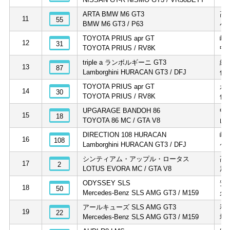
ARTA BMW M6 GT3
高
11
55
BMW M6 GT3 / P63
小
TOYOTA PRIUS apr GT
嵯
12
31
TOYOTA PRIUS / RV8K
中
triple a ランボルギーニ GT3
細
13
87
Lamborghini HURACAN GT3 / DFJ
佐
TOYOTA PRIUS apr GT
永
14
30
TOYOTA PRIUS / RV8K
佐
UPGARAGE BANDOH 86
中
15
18
TOYOTA 86 MC / GTA V8
山
DIRECTION 108 HURACAN
峰
16
108
Lamborghini HURACAN GT3 / DFJ
ケ
シンティアム・アップル・ロータス
高
17
2
LOTUS EVORA MC / GTA V8
加
ODYSSEY SLS
安
18
50
Mercedes-Benz SLS AMG GT3 / M159
久
アールキューズ SLS AMG GT3
和
19
22
Mercedes-Benz SLS AMG GT3 / M159
城