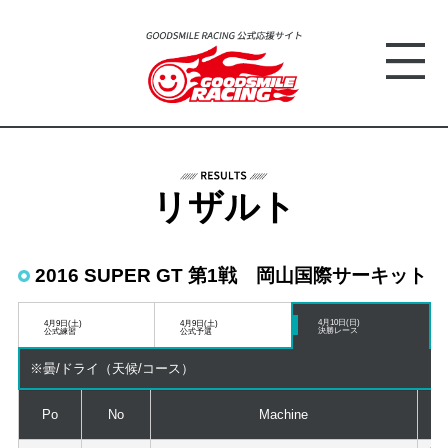
リザルト
2016 SUPER GT 第1戦 岡山国際サーキット
4月10日(日)
4月9日(土)
4月9日(土)
決勝レース
公式練習
公式予選
※曇/ドライ（天候/コース）
Po
No
Machine