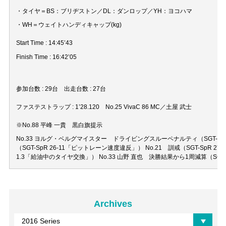
・タイヤ＝BS：ブリヂストン／DL：ダンロップ／YH：ヨコハマ
・WH＝ウェイトハンディキャップ(kg)
Start Time : 14:45’43
Finish Time : 16:42’05
参加台数 : 29台 出走台数 : 27台
ファステストラップ : 1’28.120 No.25 VivaC 86 MC／土屋 武士
※No.88 平峰 一貴 黒白旗提示
No.33 ヨルグ・ベルグマイスター ドライビングスルーペナルティ（SGT-SpR
（SGT-SpR 26-11「ピットレーン速度違反」） No.21 訓戒（SGT-SpR 
1.3「給油中のタイヤ交換」） No.33 山野 直也 決勝結果から1周減算（SGT
Archives