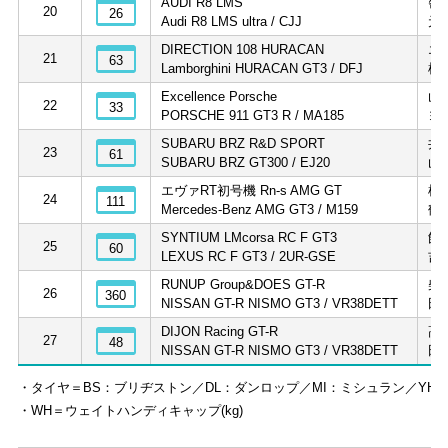
AUDI R8 LMS
密
20
26
Audi R8 LMS ultra / CJJ
元
DIRECTION 108 HURACAN
エ
21
63
Lamborghini HURACAN GT3 / DFJ
横
Excellence Porsche
山
22
33
PORSCHE 911 GT3 R / MA185
ヨ
SUBARU BRZ R&D SPORT
井
23
61
SUBARU BRZ GT300 / EJ20
山
エヴァRT初号機 Rn-s AMG GT
植
24
111
Mercedes-Benz AMG GT3 / M159
鶴
SYNTIUM LMcorsa RC F GT3
飯
25
60
LEXUS RC F GT3 / 2UR-GSE
吉
RUNUP Group&DOES GT-R
柴
26
360
NISSAN GT-R NISMO GT3 / VR38DETT
田
DIJON Racing GT-R
高
27
48
NISSAN GT-R NISMO GT3 / VR38DETT
田
・タイヤ＝BS：ブリヂストン／DL：ダンロップ／MI：ミシュラン／YH
・WH＝ウェイトハンディキャップ(kg)