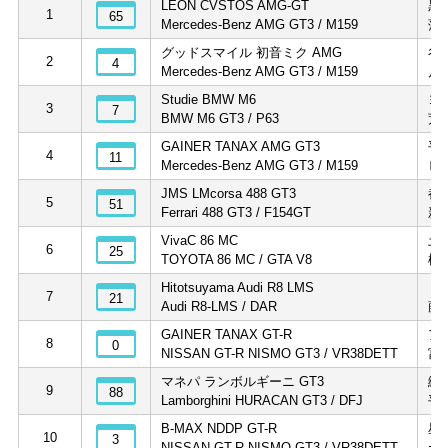
LEON CVSTOS AMG-GT
黒
1
65
Mercedes-Benz AMG GT3 / M159
蒲
グッドスマイル 初音ミク AMG
谷
2
4
Mercedes-Benz AMG GT3 / M159
片
Studie BMW M6
ヨ
3
7
BMW M6 GT3 / P63
荒
GAINER TANAX AMG GT3
平
4
11
Mercedes-Benz AMG GT3 / M159
ビ
JMS LMcorsa 488 GT3
都
5
51
Ferrari 488 GT3 / F154GT
新
VivaC 86 MC
土
6
25
TOYOTA 86 MC / GTA V8
松
Hitotsuyama Audi R8 LMS
リ
7
21
Audi R8-LMS / DAR
藤
GAINER TANAX GT-R
ア
8
0
NISSAN GT-R NISMO GT3 / VR38DETT
富
マネパ ランボルギーニ GT3
織
9
88
Lamborghini HURACAN GT3 / DFJ
平
B-MAX NDDP GT-R
星
10
3
NISSAN GT-R NISMO GT3 / VR38DETT
ヤ