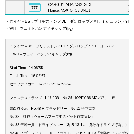
CARGUY ADA NSX GT3
横
777
Honda NSX GT3 / JNC1
木
・タイヤ＝BS：ブリヂストン／DL：ダンロップ／MI：ミシュラン／YH
・WH＝ウェイトハンディキャップ(kg)
・タイヤ＝BS：ブリヂストン／DL：ダンロップ／YH：ヨコハマ
・WH＝ウェイトハンディキャップ(kg)
Start Time : 14:06’55
Finish Time : 16:02’57
セーフティカー 14:39’23〜14:53’34
ファステストラップ : 1’46.138 No.25 HOPPY 86 MC／坪井 翔
黒白旗提示 No.48 R.ブラッドリー No.11 平中克幸
No.88 訓戒（ウォームアップ中のピット作業違反）
No.88 平峰一貴 ドライブスルー（SpR.13-1.a「危険なドライブ行為」）
No.48 R.ブラッドリー ドライブスルー（SpR.13-1.a「危険なドライブ行為