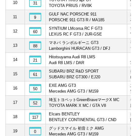
10
31
TOYOTA PRIUS / RV8K
平
GULF NAC PORSCHE 911
久
11
9
PORSCHE 911 GT3 R / MA185
石
SYNTIUM LMcorsa RC F GT3
吉
12
60
LEXUS RC F GT3 / 2UR-GSE
宮
マネパ ランボルギーニ GT3
平
13
88
Lamborghini HURACAN GT3 / DFJ
マ
Hitotsuyama Audi R8 LMS
リ
14
21
Audi R8 LMS / DAR
富
SUBARU BRZ R&D SPORT
井
15
61
SUBARU BRZ GT300 / EJ20
山
EXE AMG GT3
加
16
50
Mercedes AMG GT3 / M159
安
埼玉トヨペットGreenBraveマークX MC
番
17
52
TOYOTA MARK X MC / GTA V8
脇
EIcars BENTLEY
井
18
117
BENTLEY CONTINENTAL GT3 / CND
阪
グッドスマイル 初音ミク AMG
谷
19
0
Mercedes AMG GT3 / M159
片