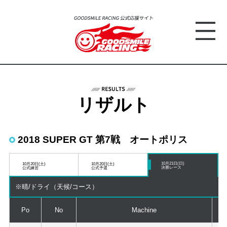
リザルト
2018 SUPER GT 第7戦 オートポリス
10月21日(日)
10月20日(土)
10月20日(土)
決勝レース
公式練習
公式予選
※晴/ドライ（天候/コース）
Po
No
Machine