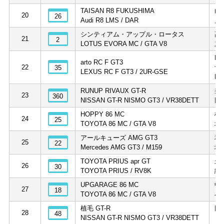
TAISAN R8 FUKUSHIMA
山
20
26
Audi R8 LMS / DAR
川
シンティアム・アップル・ロータス
高
21
2
LOTUS EVORA MC / GTA V8
加
N
arto RC F GT3
22
ナ
35
LEXUS RC F GT3 / 2UR-GSE
N
RUNUP RIVAUX GT-R
柴
23
360
NISSAN GT-R NISMO GT3 / VR38DETT
田
HOPPY 86 MC
松
24
25
TOYOTA 86 MC / GTA V8
坪
アールキューズ AMG GT3
和
25
22
Mercedes AMG GT3 / M159
城
TOYOTA PRIUS apr GT
永
26
30
TOYOTA PRIUS / RV8K
織
UPGARAGE 86 MC
中
27
18
TOYOTA 86 MC / GTA V8
小
植毛 GT-R
田
28
48
NISSAN GT-R NISMO GT3 / VR38DETT
リ