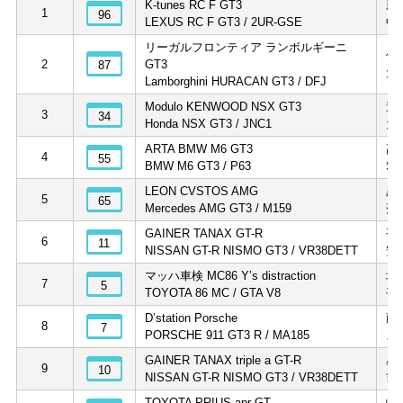
K-tunes RC F GT3
新
1
96
LEXUS RC F GT3 / 2UR-GSE
中
リーガルフロンティア ランボルギーニ
佐
2
GT3
87
元
Lamborghini HURACAN GT3 / DFJ
Modulo KENWOOD NSX GT3
道
3
34
Honda NSX GT3 / JNC1
大
ARTA BMW M6 GT3
高
4
55
BMW M6 GT3 / P63
S
LEON CVSTOS AMG
黒
5
65
Mercedes AMG GT3 / M159
蒲
GAINER TANAX GT-R
平
6
11
NISSAN GT-R NISMO GT3 / VR38DETT
安
マッハ車検 MC86 Y’s distraction
坂
7
5
TOYOTA 86 MC / GTA V8
平
D’station Porsche
藤
8
7
PORSCHE 911 GT3 R / MA185
ス
GAINER TANAX triple a GT-R
星
9
10
NISSAN GT-R NISMO GT3 / VR38DETT
吉
TOYOTA PRIUS apr GT
嵯