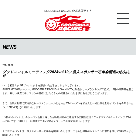
NEWS
2024.11.08
グッドスマイルミーティング2024vol.10／個人スポンサー忘年会開催のお知ら
せ
いつも初音ミク GTプロジェクトを応援いただきありがとうございます。
SUPER GT 2024シーズン、GOODSMILE RACING ＆ TeamUKYOは現在シリーズランキング７位で、12月の最終戦を迎え
ます。厳しい状況の中、ファンの皆様にはたくさんの応援をいただき誠にありがとうございます。
さて、台風の影響で変則的なレーススケジュールとなった2024シーズンを皆さんと一緒に振り返るイベントを今年もふた
つ、12月14日(土)に開催いたします。
1つ目のイベントは、今シーズンを振り返りながら最終戦のご報告する公開生放送「グッドスマイルミーティング 2024
vol.10」です。13時より、秋葉原のアキバCOギャラリーで公開で開催いたします。
２つ目のイベントは、個人スポンサー忘年会を開催いたします。こちらは銀座のレストランに場所を移して16時30分より
開催いたします。