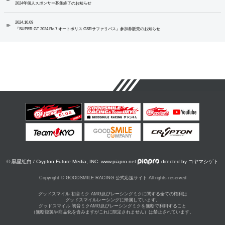
2024年個人スポンサー募集終了のお知らせ
2024.10.09
『SUPER GT 2024 Rd.7 オートポリス GSRサファリバス』参加券販売のお知らせ
© 黒星紅白 / Crypton Future Media, INC. www.piapro.net
directed by コヤマシゲト
Copyright © GOODSMILE RACING 公式応援サイト All rights reserved
グッドスマイル 初音ミク AMG及びレーシングミクに関する全ての権利は
グッドスマイルレーシングに帰属しています。
グッドスマイル 初音ミクAMG及びレーシングミクを無断で利用すること
（無断複製や商品化を含みますがこれに限定されません）は禁止されています。