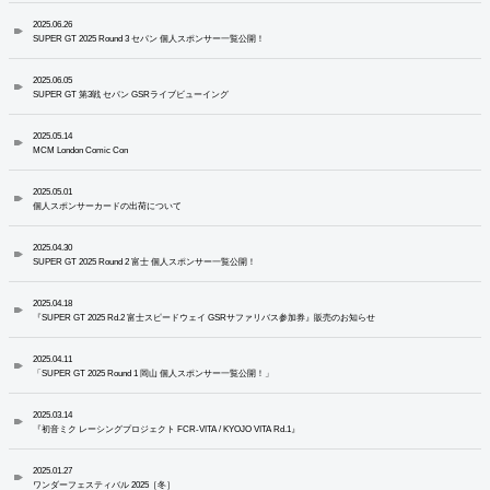
2025.06.26
SUPER GT 2025 Round 3 セパン 個人スポンサー一覧公開！
2025.06.05
SUPER GT 第3戦 セパン GSRライブビューイング
2025.05.14
MCM London Comic Con
2025.05.01
個人スポンサーカードの出荷について
2025.04.30
SUPER GT 2025 Round 2 富士 個人スポンサー一覧公開！
2025.04.18
『SUPER GT 2025 Rd.2 富士スピードウェイ GSRサファリバス参加券』販売のお知らせ
2025.04.11
「SUPER GT 2025 Round 1 岡山 個人スポンサー一覧公開！」
2025.03.14
『初音ミク レーシングプロジェクト FCR-VITA / KYOJO VITA Rd.1』
2025.01.27
ワンダーフェスティバル 2025［冬］