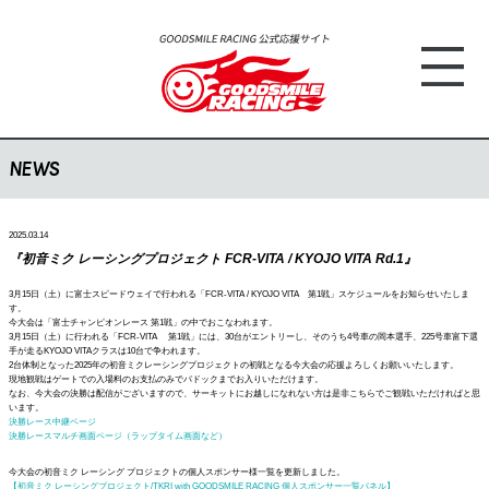
NEWS
2025.03.14
『初音ミク レーシングプロジェクト FCR-VITA / KYOJO VITA Rd.1』
3月15日（土）に富士スピードウェイで行われる「FCR-VITA / KYOJO VITA 第1戦」スケジュールをお知らせいたしま
す。
今大会は「富士チャンピオンレース 第1戦」の中でおこなわれます。
3月15日（土）に行われる「FCR-VITA 第1戦」には、30台がエントリーし、そのうち4号車の岡本選手、225号車富下選
手が走るKYOJO VITAクラスは10台で争われます。
2台体制となった2025年の初音ミクレーシングプロジェクトの初戦となる今大会の応援よろしくお願いいたします。
現地観戦はゲートでの入場料のお支払のみでパドックまでお入りいただけます。
なお、今大会の決勝は配信がございますので、サーキットにお越しになれない方は是非こちらでご観戦いただければと思
います。
決勝レース中継ページ
決勝レースマルチ画面ページ（ラップタイム画面など）
今大会の初音ミク レーシング プロジェクトの個人スポンサー様一覧を更新しました。
【初音ミク レーシングプロジェクト/TKRI with GOODSMILE RACING 個人スポンサー一覧パネル】