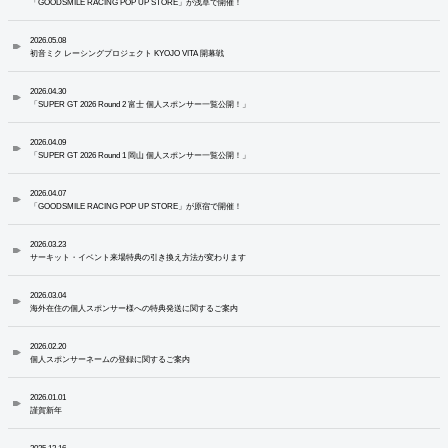
「GOODSMILE RACING POP UP STORE」が浅草で開催！
2026.05.08
初音ミク レーシングプロジェクト KYOJO VITA 開幕戦
2026.04.30
「SUPER GT 2026 Round 2 富士 個人スポンサー一覧公開！」
2026.04.09
「SUPER GT 2026 Round 1 岡山 個人スポンサー一覧公開！」
2026.04.07
「GOODSMILE RACING POP UP STORE」が原宿で開催！
2026.03.23
サーキット・イベント来場特典の引き換え方法が変わります
2026.03.04
海外在住の個人スポンサー様への特典発送に関するご案内
2026.02.20
個人スポンサーネームの登録に関するご案内
2026.01.01
謹賀新年