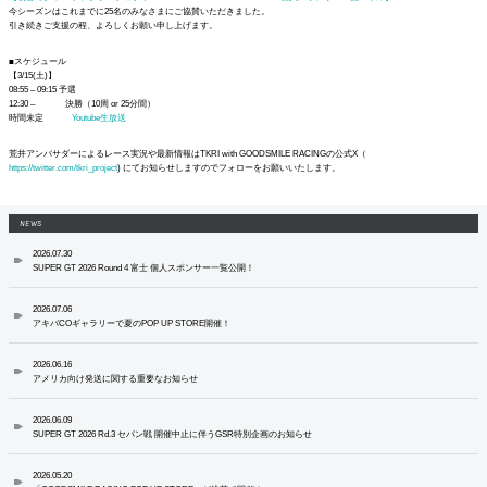
今シーズンはこれまでに25名のみなさまにご協賛いただきました。
引き続きご支援の程、よろしくお願い申し上げます。
■スケジュール
【3/15(土)】
08:55 – 09:15 予選
12:30 – 決勝（10周 or 25分間）
時間未定
Youtube生放送
荒井アンバサダーによるレース実況や最新情報はTKRI with GOODSMILE RACINGの公式X（
https://twitter.com/tkri_project
) にてお知らせしますのでフォローをお願いいたします。
NEWS
2026.07.30
SUPER GT 2026 Round 4 富士 個人スポンサー一覧公開！
2026.07.06
アキバCOギャラリーで夏のPOP UP STORE開催！
2026.06.16
アメリカ向け発送に関する重要なお知らせ
2026.06.09
SUPER GT 2026 Rd.3 セパン戦 開催中止に伴うGSR特別企画のお知らせ
2026.05.20