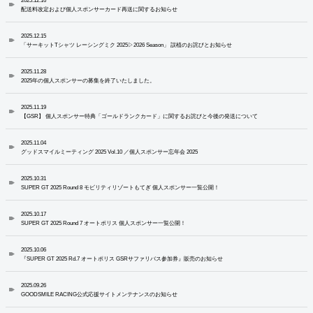
2025.12.16
配送料改定および個人スポンサーカード再送に関するお知らせ
2025.12.15
「サーキットTシャツ レーシングミク 2025▷2026 Season」 誤植のお詫びとお知らせ
2025.11.28
2025年の個人スポンサーの募集を終了いたしました。
2025.11.19
【GSR】 個人スポンサー特典「ゴールドランクカード」に関するお詫びと今後の発送について
2025.11.04
グッドスマイルミーティング 2025 Vol.10 ／個人スポンサー忘年会 2025
2025.10.31
SUPER GT 2025 Round 8 モビリティリゾートもてぎ 個人スポンサー一覧公開！
2025.10.17
SUPER GT 2025 Round 7 オートポリス 個人スポンサー一覧公開！
2025.10.06
『SUPER GT 2025 Rd.7 オートポリス GSRサファリバス参加券』販売のお知らせ
2025.09.26
GOODSMILE RACING公式応援サイトメンテナンスのお知らせ