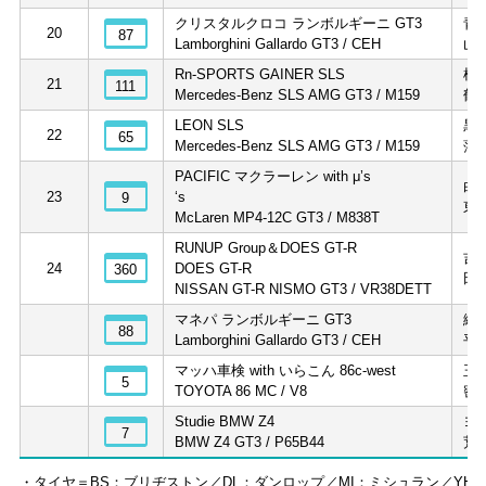
クリスタルクロコ ランボルギーニ GT3
青
20
87
Lamborghini Gallardo GT3 / CEH
山
Rn-SPORTS GAINER SLS
植
21
111
Mercedes-Benz SLS AMG GT3 / M159
鶴
LEON SLS
黒
22
65
Mercedes-Benz SLS AMG GT3 / M159
蒲
PACIFIC マクラーレン with μ’s
白
23
‘s
9
東
McLaren MP4-12C GT3 / M838T
RUNUP Group＆DOES GT-R
吉
24
DOES GT-R
360
田
NISSAN GT-R NISMO GT3 / VR38DETT
マネパ ランボルギーニ GT3
織
88
Lamborghini Gallardo GT3 / CEH
平
マッハ車検 with いらこん 86c-west
玉
5
TOYOTA 86 MC / V8
密
Studie BMW Z4
ヨ
7
BMW Z4 GT3 / P65B44
荒
・タイヤ＝BS：ブリヂストン／DL：ダンロップ／MI：ミシュラン／YH