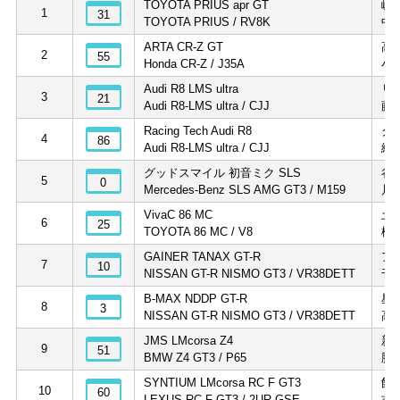
TOYOTA PRIUS apr GT
嵯
1
31
TOYOTA PRIUS / RV8K
中
ARTA CR-Z GT
高
2
55
Honda CR-Z / J35A
小
Audi R8 LMS ultra
リ
3
21
Audi R8-LMS ultra / CJJ
藤
Racing Tech Audi R8
ク
4
86
Audi R8-LMS ultra / CJJ
細
グッドスマイル 初音ミク SLS
谷
5
0
Mercedes-Benz SLS AMG GT3 / M159
片
VivaC 86 MC
土
6
25
TOYOTA 86 MC / V8
松
GAINER TANAX GT-R
ア
7
10
NISSAN GT-R NISMO GT3 / VR38DETT
千
B-MAX NDDP GT-R
星
8
3
NISSAN GT-R NISMO GT3 / VR38DETT
高
JMS LMcorsa Z4
新
9
51
BMW Z4 GT3 / P65
脇
SYNTIUM LMcorsa RC F GT3
飯
10
60
LEXUS RC F GT3 / 2UR-GSE
吉