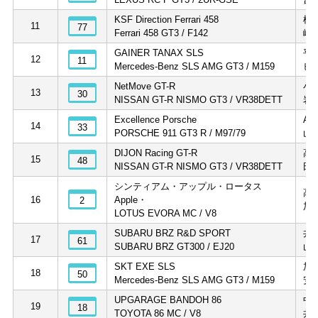
KSF Direction Ferrari 458
横
11
77
Ferrari 458 GT3 / F142
峰
GAINER TANAX SLS
平
12
11
Mercedes-Benz SLS AMG GT3 / M159
ビ
NetMove GT-R
小
13
30
NISSAN GT-R NISMO GT3 / VR38DETT
岩
Excellence Porsche
A
14
33
PORSCHE 911 GT3 R / M97/79
山
DIJON Racing GT-R
高
15
48
NISSAN GT-R NISMO GT3 / VR38DETT
田
シンティアム・アップル・ロータス
高
16
Apple・
2
加
LOTUS EVORA MC / V8
SUBARU BRZ R&D SPORT
井
17
61
SUBARU BRZ GT300 / EJ20
山
SKT EXE SLS
加
18
50
Mercedes-Benz SLS AMG GT3 / M159
安
UPGARAGE BANDOH 86
中
19
18
TOYOTA 86 MC / V8
井