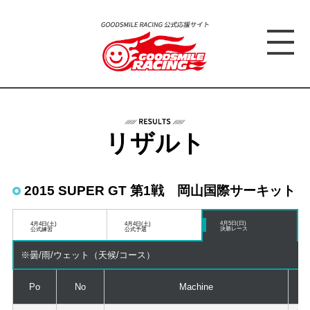
リザルト
2015 SUPER GT 第1戦 岡山国際サーキット
4月5日(日)
4月4日(土)
4月4日(土)
決勝レース
公式練習
公式予選
※曇/雨/ウェット（天候/コース）
Po
No
Machine