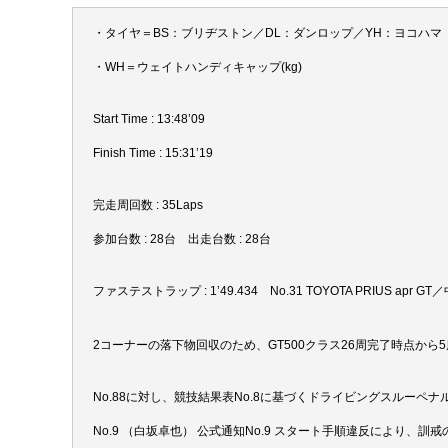
・タイヤ＝BS：ブリヂストン／DL：ダンロップ／YH：ヨコハマ
・WH＝ウェイトハンディキャップ(kg)
Start Time : 13:48’09
Finish Time : 15:31’19
完走周回数 : 35Laps
参加台数 : 28台 出走台数 : 28台
ファステストラップ : 1’49.434 No.31 TOYOTA PRIUS apr G
2コーナーの落下物回収のため、GT500クラス26周完了時点か
No.88に対し、競技結果表No.8に基づくドライビングスルーペ
No.9 （白坂卓也） 公式通知No.9 スタート手順違反により、訓