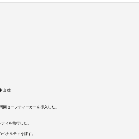
T／中山 雄一
ら5周回セーフティーカーを導入した。
ナルティを執行した。
戒のペナルティを課す。