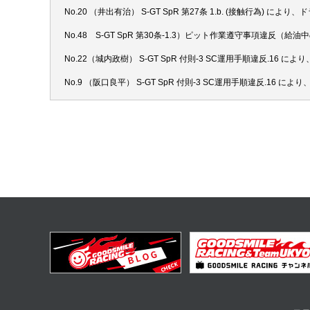
No.20 （井出有治） S-GT SpR 第27条 1.b. (接触行
No.48 S-GT SpR 第30条-1.3）ピット作業遵守事項
No.22（城内政樹） S-GT SpR 付則-3 SC運用手順違反.16
No.9 （阪口良平） S-GT SpR 付則-3 SC運用手順違反.