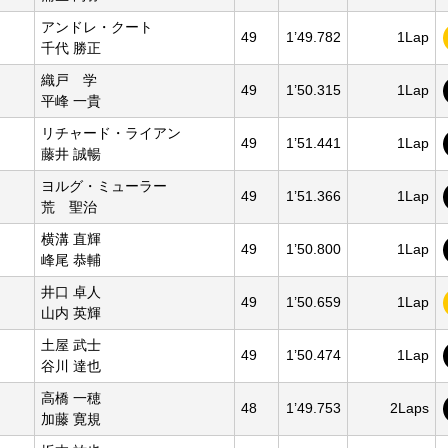
アンドレ・クート
49
1’49.782
1Lap
千代 勝正
織戸 学
49
1’50.315
1Lap
平峰 一貴
リチャード・ライアン
49
1’51.441
1Lap
藤井 誠暢
ヨルグ・ミューラー
49
1’51.366
1Lap
荒 聖治
横溝 直輝
49
1’50.800
1Lap
峰尾 恭輔
井口 卓人
49
1’50.659
1Lap
山内 英輝
土屋 武士
49
1’50.474
1Lap
谷川 達也
高橋 一穂
48
1’49.753
2Laps
加藤 寛規