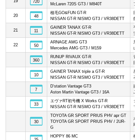
19
720
McLaren 720S GT3 / M840T
ア
植毛GO&FUN GT-R
田
20
48
NISSAN GT-R NISMO GT3 / VR38DETT
飯
GAINER TANAX GT-R
平
21
11
NISSAN GT-R NISMO GT3 / VR38DETT
安
ARNAGE AMG GT3
加
22
50
Mercedes AMG GT3 / M159
山
RUNUP RIVAUX GT-R
青
360
NISSAN GT-R NISMO GT3 / VR38DETT
田
GAINER TANAX triple a GT-R
星
10
NISSAN GT-R NISMO GT3 / VR38DETT
石
D’station Vantage GT3
藤
7
Aston Martin Vantage GT3 / 16A
J.
エヴァRT初号機 X Works GT-R
シ
33
NISSAN GT-R NISMO GT3 / VR38DETT
マ
TOYOTA GR SPORT PRIUS PHV apr GT
永
TOYOTA GR SPORT PRIUS PHV / 2UR-
30
織
G
HOPPY 86 MC
松
25