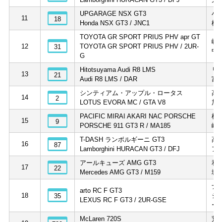
UPGARAGE NSX GT3
小
11
18
Honda NSX GT3 / JNC1
松
TOYOTA GR SPORT PRIUS PHV apr GT
嵯
12
TOYOTA GR SPORT PRIUS PHV / 2UR-
31
中
G
Hitotsuyama Audi R8 LMS
リ
13
21
Audi R8 LMS / DAR
富
シンティアム・アップル・ロータス
高
14
2
LOTUS EVORA MC / GTA V8
加
PACIFIC MIRAI AKARI NAC PORSCHE
横
15
9
PORSCHE 911 GT3 R / MA185
峰
T-DASH ランボルギーニ GT3
高
16
87
Lamborghini HURACAN GT3 / DFJ
ア
アールキューズ AMG GT3
和
17
22
Mercedes AMG GT3 / M159
城
ナ
arto RC F GT3
18
シ
35
LEXUS RC F GT3 / 2UR-GSE
ー
McLaren 720S
荒