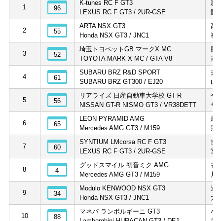
K-tunes RC F GT3
新
1
96
LEXUS RC F GT3 / 2UR-GSE
阪
ARTA NSX GT3
高
2
55
Honda NSX GT3 / JNC1
福
埼玉トヨペットGB マークX MC
脇
3
52
TOYOTA MARK X MC / GTA V8
吉
SUBARU BRZ R&D SPORT
井
4
61
SUBARU BRZ GT300 / EJ20
山
リアライズ 日産自動車大学校 GT-R
平
5
56
NISSAN GT-R NISMO GT3 / VR38DETT
サ
LEON PYRAMID AMG
黒
6
65
Mercedes AMG GT3 / M159
蒲
SYNTIUM LMcorsa RC F GT3
吉
7
60
LEXUS RC F GT3 / 2UR-GSE
宮
グッドスマイル 初音ミク AMG
谷
8
4
Mercedes AMG GT3 / M159
片
Modulo KENWOOD NSX GT3
道
9
34
Honda NSX GT3 / JNC1
大
マネパ ランボルギーニ GT3
小
10
88
Lamborghini HURACAN GT3 / DFJ
元