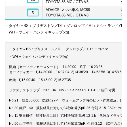
TOYOTA 86 MC / GTA V8
佐
ADVICS マッハ車検 MC86
坂
5
TOYOTA 86 MC / GTA V8
平
・タイヤ＝BS：ブリヂストン／DL：ダンロップ／MI：ミシュラン／YH
・WH＝ウェイトハンディキャップ(kg)
・タイヤ＝BS：ブリヂストン／DL：ダンロップ／YH：ヨコハマ
・WH＝ウェイトハンディキャップ(kg)
開始（セーフティカースタート） : 14:30’00 終了 : 16:23’35
セーフティカー : 1)14:30’00 – 14:37’04 2)14:38’20 – 14:53’56 3)14:58’50 – 15
赤旗 : 1)15:00’40 – 15:45’00 2)16:27’35
ファステストラップ : 1’37.134 No.96 K-tunes RC F GT3／新田 守男
No.21 罰金50,000円(SpR.27-4「ウォームアップ時のピット作業違反」)
No.30 織戸 学 競技結果に対して94秒加算(SpR.36 付則-3.15「SC
No.11 安田裕信 競技結果に対して34秒加算(SpR.13-1.b「危険なド
No.50 山下亮生 競技結果に対して34秒加算(SpR. 付則-3.12「SC中