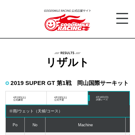
リザルト
2019 SUPER GT 第1戦 岡山国際サーキット
4月14日(日)
4月13日(土)
4月13日(土)
決勝レース
公式練習
公式予選
※雨/ウェット（天候/コース）
Po
No
Machine