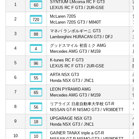
SYNTIUM LMcorsa RC F GT3
吉
1
60
LEXUS RC F GT3 / 2UR-GSE
宮
McLaren 720S
荒
2
720
McLaren 720S GT3 / M840T
ア
マネパ ランボルギーニ GT3
小
3
88
Lamborghini HURACAN GT3 / DFJ
元
グッドスマイル 初音ミク AMG
谷
4
4
Mercedes AMG GT3 / M159
片
K-tunes RC F GT3
新
5
96
LEXUS RC F GT3 / 2UR-GSE
阪
ARTA NSX GT3
高
6
55
Honda NSX GT3 / JNC1
福
LEON PYRAMID AMG
蒲
7
65
Mercedes AMG GT3 / M159
菅
リアライズ 日産自動車大学校 GT-R
平
8
56
NISSAN GT-R NISMO GT3 / VR38DETT
サ
UPGARAGE NSX GT3
小
9
18
Honda NSX GT3 / JNC1
松
GAINER TANAX triple a GT-R
星
10
10
NISSAN GT-R NISMO GT3 / VR38DETT
石