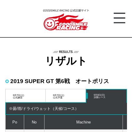
リザルト
2019 SUPER GT 第6戦 オートポリス
9月8日(日)
9月7日(土)
9月7日(土)
決勝レース
公式練習
公式予選
※曇/雨/ドライ/ウェット（天候/コース）
Po
No
Machine