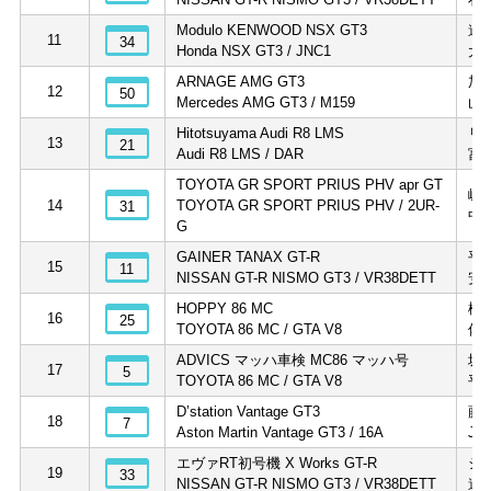
Modulo KENWOOD NSX GT3
道
11
34
Honda NSX GT3 / JNC1
大
ARNAGE AMG GT3
加
12
50
Mercedes AMG GT3 / M159
山
Hitotsuyama Audi R8 LMS
リ
13
21
Audi R8 LMS / DAR
富
TOYOTA GR SPORT PRIUS PHV apr GT
嵯
14
TOYOTA GR SPORT PRIUS PHV / 2UR-
31
中
G
GAINER TANAX GT-R
平
15
11
NISSAN GT-R NISMO GT3 / VR38DETT
安
HOPPY 86 MC
松
16
25
TOYOTA 86 MC / GTA V8
佐
ADVICS マッハ車検 MC86 マッハ号
坂
17
5
TOYOTA 86 MC / GTA V8
平
D’station Vantage GT3
藤
18
7
Aston Martin Vantage GT3 / 16A
J.
エヴァRT初号機 X Works GT-R
シ
19
33
NISSAN GT-R NISMO GT3 / VR38DETT
道