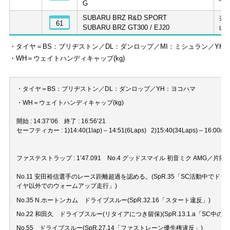
G
SUBARU BRZ R&D SPORT
井
61
SUBARU BRZ GT300 / EJ20
山
・タイヤ＝BS：ブリヂストン／DL：ダンロップ／MI：ミシュラン／YH
・WH＝ウェイトハンディキャップ(kg)
・タイヤ＝BS：ブリヂストン／DL：ダンロップ／YH：ヨコハマ
・WH＝ウェイトハンディキャップ(kg)
開始 : 14:37’06 終了 : 16:56’21
セーフティカー : 1)14:40(1lap) – 14:51(6Laps) 2)15:40(34Laps) – 16:00(40L
ファステストラップ : 1’47.091 No.4 グッドスマイル 初音ミク AMG／片岡 
No.11 安田裕信選手のレース距離超過を認める。(SpR.35「SC活動中でドライ
イヤ以外でのウォームアップ走行」)
No.35 N.ホートンカム ドライブスルー(SpR.32.16「スタート違反」)
No.22 和田久 ドライブスルー(リタイアにつき留保)(SpR.13.1.a「SC中の
No.55 ドライブスルー(SpR.27.14「ファストレーン優先権違反」)