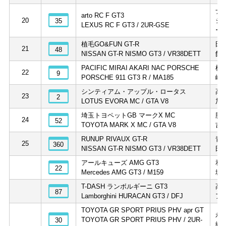
ナ
arto RC F GT3
20
シ
35
LEXUS RC F GT3 / 2UR-GSE
ー
植毛GO&FUN GT-R
田
21
48
NISSAN GT-R NISMO GT3 / VR38DETT
飯
PACIFIC MIRAI AKARI NAC PORSCHE
横
22
9
PORSCHE 911 GT3 R / MA185
峰
シンティアム・アップル・ロータス
高
23
2
LOTUS EVORA MC / GTA V8
加
埼玉トヨペットGB マークX MC
脇
24
52
TOYOTA MARK X MC / GTA V8
吉
RUNUP RIVAUX GT-R
青
25
360
NISSAN GT-R NISMO GT3 / VR38DETT
田
アールキューズ AMG GT3
和
22
Mercedes AMG GT3 / M159
城
T-DASH ランボルギーニ GT3
高
87
Lamborghini HURACAN GT3 / DFJ
ア
TOYOTA GR SPORT PRIUS PHV apr GT
永
TOYOTA GR SPORT PRIUS PHV / 2UR-
30
織