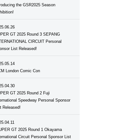
troducing the GSR2025 Season
ibition!
25.06.26
PER GT 2025 Round 3 SEPANG
TERNATIONAL CIRCUIT Personal
onsor List Released!
25.05.14
M London Comic Con
25.04.30
PER GT 2025 Round 2 Fuji
ternational Speedway Personal Sponsor
st Released!
25.04.11
UPER GT 2025 Round 1 Okayama
ternational Circuit Personal Sponsor List