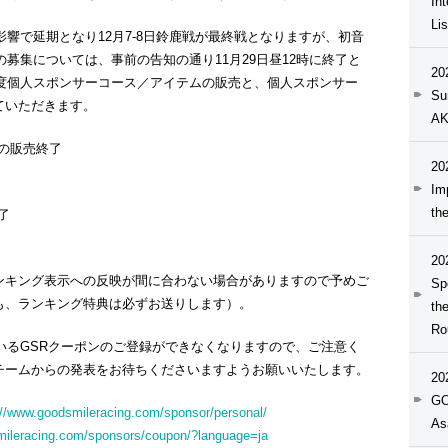
In
Li
風の影響で延期となり12月7-8日鈴鹿戦が最終戦となりますが、初音
ーの募集については、事前の告知の通り11月29日昼12時に終了と
20
年度個人スポンサーコース／アイテムの販売と、個人スポンサー
Su
ていただきます。
AK
ムの販売終了
20
Im
th
了
20
ンキング表示への反映が間に合わない場合がありますので予めご
Sp
も、ランキング特典は必ずお送りします）。
th
Ro
ているGSRクーポンのご登録ができなくなりますので、ご注意く
チームからの発表をお待ちくださいますようお願いいたします。
20
GO
://www.goodsmileracing.com/sponsor/personal/
As
mileracing.com/sponsors/coupon/?language=ja