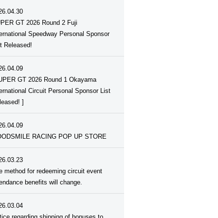
26.04.30
PER GT 2026 Round 2 Fuji
ternational Speedway Personal Sponsor
st Released!
26.04.09
UPER GT 2026 Round 1 Okayama
ternational Circuit Personal Sponsor List
leased! ]
26.04.09
ODSMILE RACING POP UP STORE
26.03.23
e method for redeeming circuit event
tendance benefits will change.
26.03.04
tice regarding shipping of bonuses to