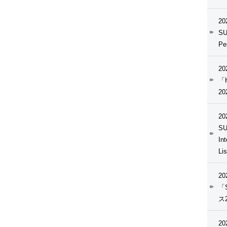
20
SU
Pe
20
「H
20
20
SU
In
Li
20
「
ス
20