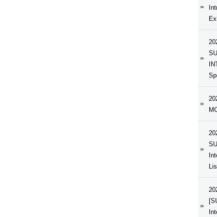
In
Exh
20
SU
IN
Sp
20
MC
20
SU
In
Li
20
[S
In