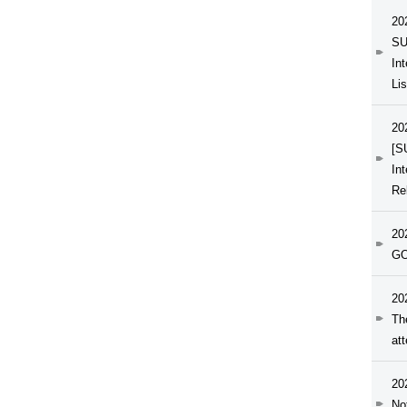
20
SU
In
Li
20
[S
In
Re
20
GO
20
Th
at
20
No