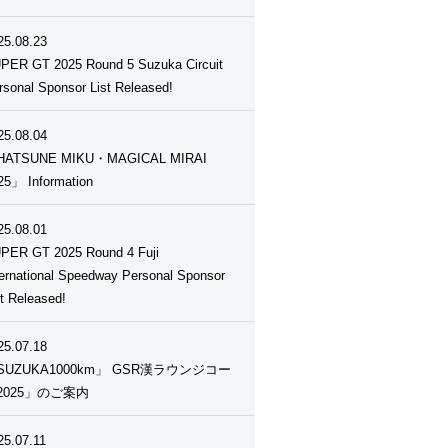
25.08.23
PER GT 2025 Round 5 Suzuka Circuit
rsonal Sponsor List Released!
25.08.04
ATSUNE MIKU・MAGICAL MIRAI
25」 Information
25.08.01
PER GT 2025 Round 4 Fuji
ternational Speedway Personal Sponsor
st Released!
25.07.18
SUZUKA1000km」 GSR漢ラウンジコー
2025」のご案内
25.07.11