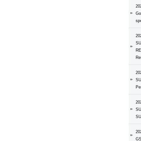
20
Go
sp
20
SU
RE
Re
20
SU
Pe
20
SU
SU
20
GS