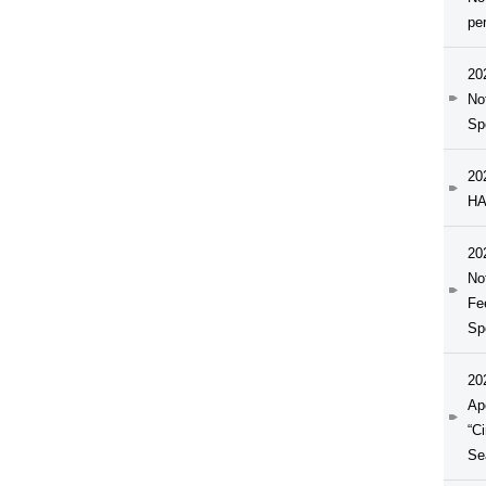
pe
20
No
Sp
20
HA
20
No
Fe
Sp
20
Ap
“C
Se