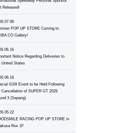
ternational Speedway Personal Sponsor
st Released!
26.07.06
mmer POP UP STORE Coming to
IBA CO Gallery!
26.06.16
portant Notice Regarding Deliveries to
e United States
26.06.16
ecial GSR Event to be Held Following
e Cancellation of SUPER GT 2026
und 3 (Sepang)
26.05.22
ODSMILE RACING POP UP STORE in
akusa Rox 1F