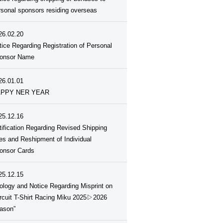
rsonal sponsors residing overseas
26.02.20
tice Regarding Registration of Personal
onsor Name
26.01.01
PPY NER YEAR
25.12.16
tification Regarding Revised Shipping
es and Reshipment of Individual
onsor Cards
25.12.15
ology and Notice Regarding Misprint on
ircuit T-Shirt Racing Miku 2025▷2026
ason”